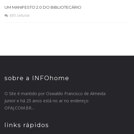
UM MANIFESTO 2.0 DO BIBLIOTECÁRIO
695 Leituras
sobre a INFOhome
O Site é mantido por Oswaldo Francisco de Almeida
Junior e há 25 anos está no ar no endereço
OFAJ.COM.BR...
links rápidos