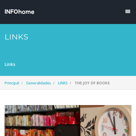
LINKS
Links
Principal
Generalidades
LINKS
THE JOY OF BOOKS