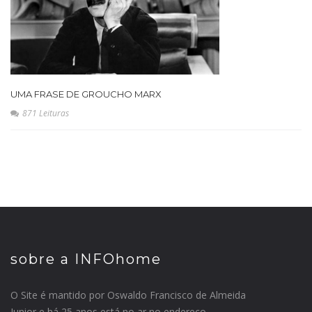
UMA FRASE DE GROUCHO MARX
871 Leituras
sobre a INFOhome
O Site é mantido por Oswaldo Francisco de Almeida
Junior e há 25 anos está no ar no endereço