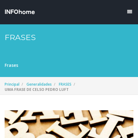
FRASES
Frases
Principal
Generalidades
FRASES
UMA FRASE DE CELSO PEDRO LUFT