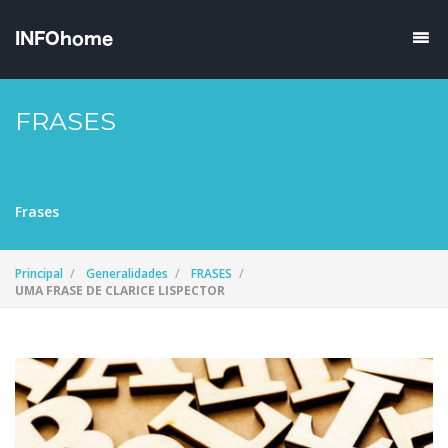
FRASES
Frases
Principal
Generalidades
FRASES
UMA FRASE DE CLARICE LISPECTOR