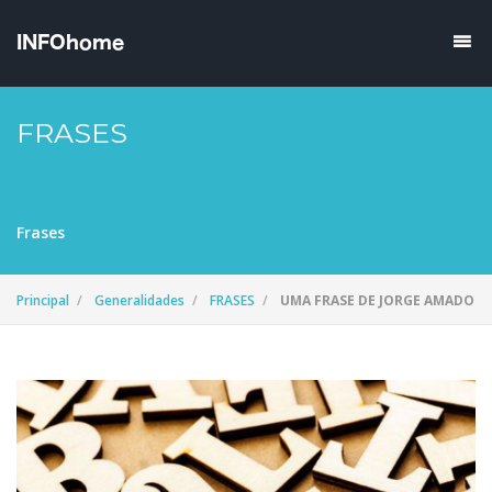
FRASES
Frases
Principal
Generalidades
FRASES
UMA FRASE DE JORGE AMADO