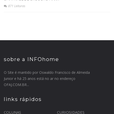
871 Leituras
sobre a INFOhome
O Site é mantido por Oswaldo Francisco de Almeida
Junior e há 25 anos está no ar no endereço
OFAJ.COM.BR...
links rápidos
COLUNAS
CURIOSIDADES