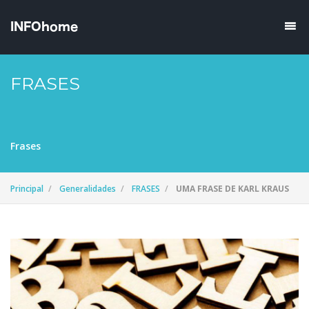
FRASES
Frases
Principal
Generalidades
FRASES
UMA FRASE DE KARL KRAUS