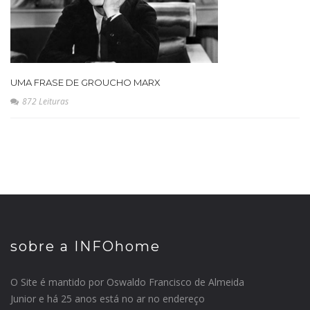
UMA FRASE DE GROUCHO MARX
872 Leituras
sobre a INFOhome
O Site é mantido por Oswaldo Francisco de Almeida
Junior e há 25 anos está no ar no endereço