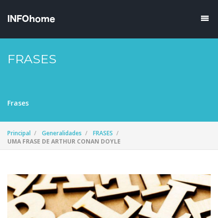
FRASES
Frases
Principal
Generalidades
FRASES
UMA FRASE DE ARTHUR CONAN DOYLE