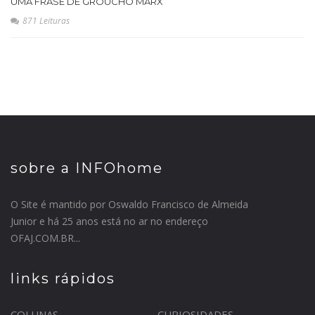
UMA FRASE DE GROUCHO MARX
871 Leituras
sobre a INFOhome
O Site é mantido por Oswaldo Francisco de Almeida
Junior e há 25 anos está no ar no endereço
OFAJ.COM.BR...
links rápidos
COLUNAS
CURIOSIDADES