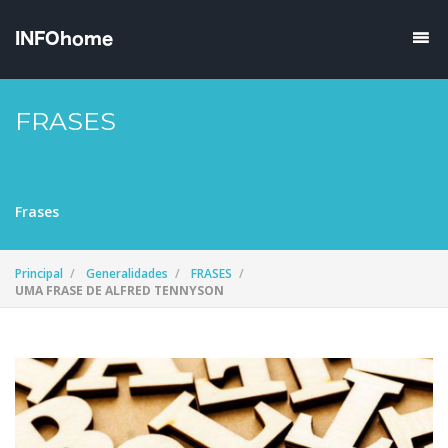
FRASES
Frases
Principal
Generalidades
FRASES
UMA FRASE DE ALFRED TENNYSON