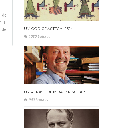
l de
lia.
UM CÓDICE ASTECA - 1524
a de
1080 Leituras
UMA FRASE DE MOACYR SCLIAR
960 Leituras