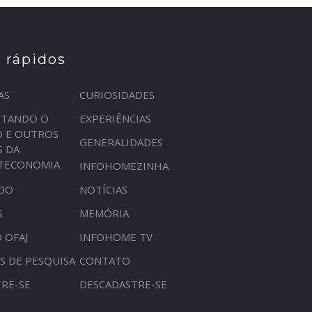
s rápidos
AS
CURIOSIDADES
STANDO O
EXPERIÊNCIAS
O E OUTROS
GENERALIDADES
S DA
OTECONOMIA
INFOHOMEZINHA
DO
NOTÍCIAS
S
MEMÓRIA
 OFAJ
INFOHOME TV
S DE PESQUISA
CONTATO
RE-SE
DESCADASTRE-SE