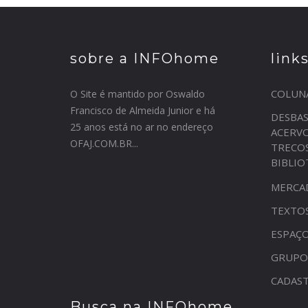
sobre a INFOhome
link
COLUN
O Site é mantido por Oswaldo
Francisco de Almeida Junior e há
DESBA
25 anos está no ar no endereço
ACERV
OFAJ.COM.BR...
TRECO
BIBLI
MERCA
TEXTO
ESPAÇO
GRUPO
CADAST
Busca na INFOhome