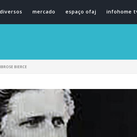
diversos
mercado
espaço ofaj
infohome t
MBROSE BIERCE