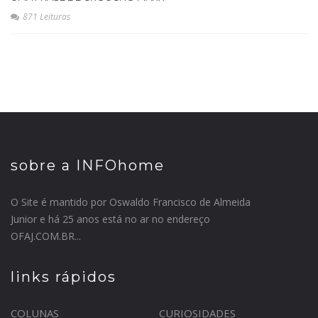
871 Leituras
sobre a INFOhome
O Site é mantido por Oswaldo Francisco de Almeida
Junior e há 25 anos está no ar no endereço
OFAJ.COM.BR...
links rápidos
COLUNAS
CURIOSIDADES