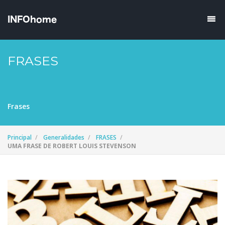
FRASES
Frases
Principal
Generalidades
FRASES
UMA FRASE DE ROBERT LOUIS STEVENSON