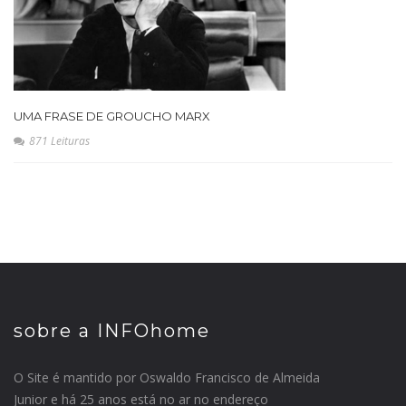
UMA FRASE DE GROUCHO MARX
871 Leituras
sobre a INFOhome
O Site é mantido por Oswaldo Francisco de Almeida
Junior e há 25 anos está no ar no endereço