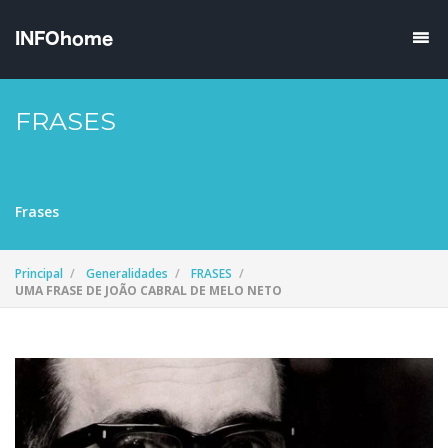
FRASES
Frases
Principal
Generalidades
FRASES
UMA FRASE DE JOÃO CABRAL DE MELO NETO