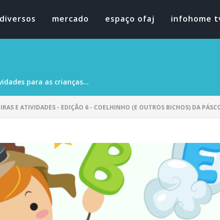
diversos
mercado
espaço ofaj
infohome t
vidades para as crianças...
IRAS E ATIVIDADES - EDIÇÃO 6 - COELHINHO (E OUTROS BICHOS) DA PÁSC