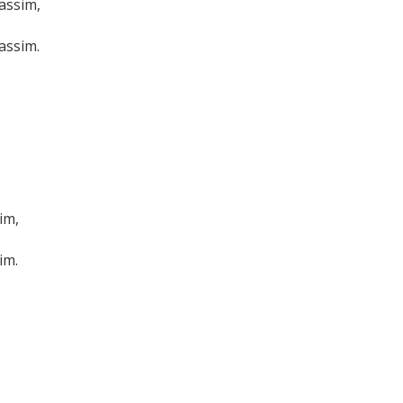
assim,
assim.
im,
im.