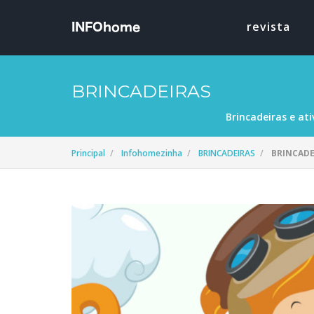
revista
BRINCADEIRAS
Brincadeiras e ati
Principal
Infohomezinha
BRINCADEIRAS
BRINCADE