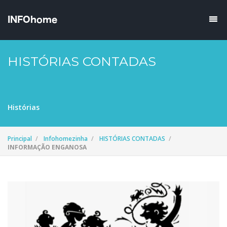
HISTÓRIAS CONTADAS
Histórias
Principal
Infohomezinha
HISTÓRIAS CONTADAS
INFORMAÇÃO ENGANOSA