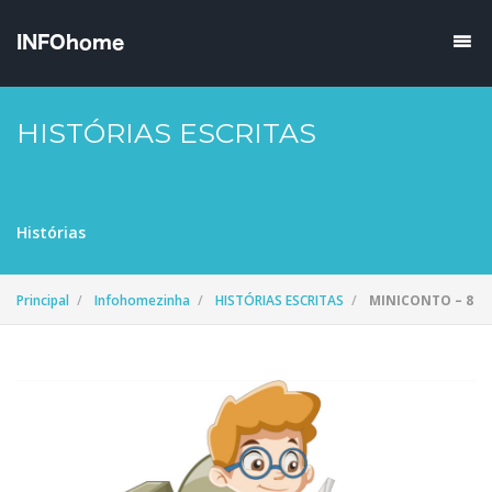
HISTÓRIAS ESCRITAS
Histórias
Principal
Infohomezinha
HISTÓRIAS ESCRITAS
MINICONTO – 8