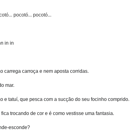
ó... pocotó... pocotó...
n in in
ão carrega carroça e nem aposta corridas.
do mar.
o e tatuí, que pesca com a sucção do seu focinho comprido.
fica trocando de cor e é como vestisse uma fantasia.
onde-esconde?