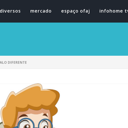
diversos
mercado
espaço ofaj
infohome t
ALO DIFERENTE