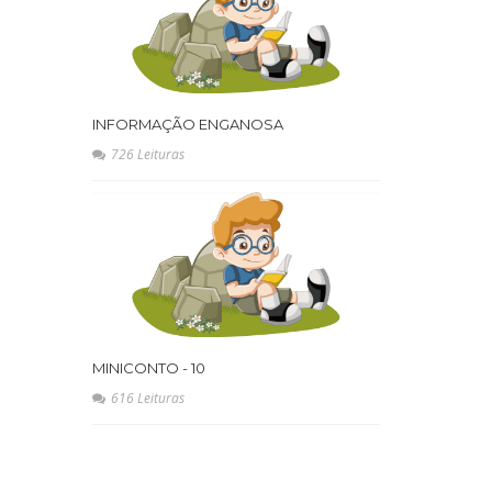
INFORMAÇÃO ENGANOSA
726 Leituras
MINICONTO - 10
616 Leituras