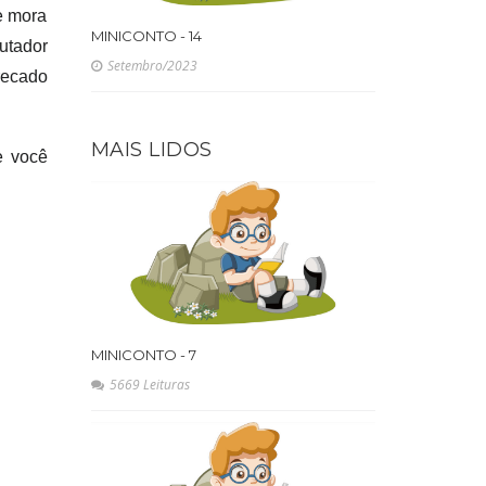
e mora
MINICONTO - 14
utador
Setembro/2023
recado
MAIS LIDOS
e você
MINICONTO - 7
5669 Leituras