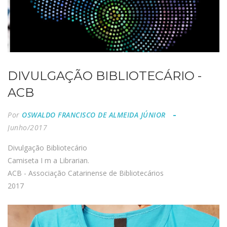
DIVULGAÇÃO BIBLIOTECÁRIO -
ACB
Por
OSWALDO FRANCISCO DE ALMEIDA JÚNIOR
Junho/2017
Divulgação Bibliotecário
Camiseta I m a Librarian.
ACB - Associação Catarinense de Bibliotecários
2017