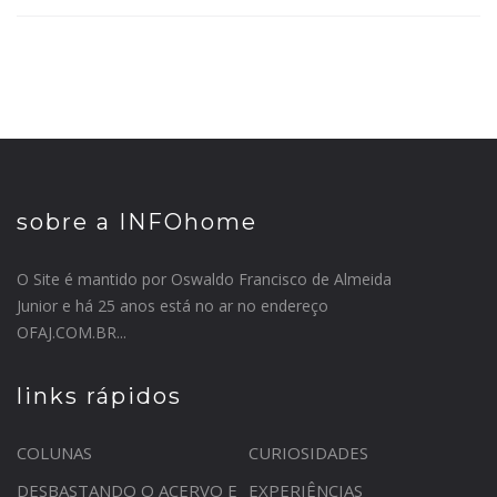
sobre a INFOhome
O Site é mantido por Oswaldo Francisco de Almeida
Junior e há 25 anos está no ar no endereço
OFAJ.COM.BR...
links rápidos
COLUNAS
CURIOSIDADES
DESBASTANDO O ACERVO E
EXPERIÊNCIAS