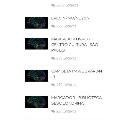
3808 Leituras
ERECIN- NO/NE 2017
992 Leituras
MARCADOR LIVRO -
CENTRO CULTURAL SÃO
PAULO
968 Leituras
CAMISETA I'M A LIBRARIAN
- 1
950 Leituras
MARCADOR - BIBLIOTECA
SESC LONDRINA
930 Leituras