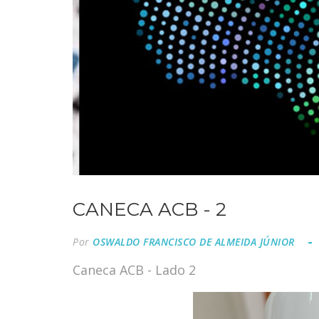
CANECA ACB - 2
Por
OSWALDO FRANCISCO DE ALMEIDA JÚNIOR
Caneca ACB - Lado 2