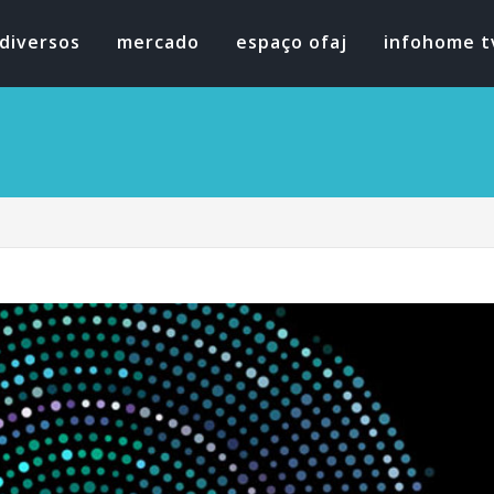
diversos
mercado
espaço ofaj
infohome t