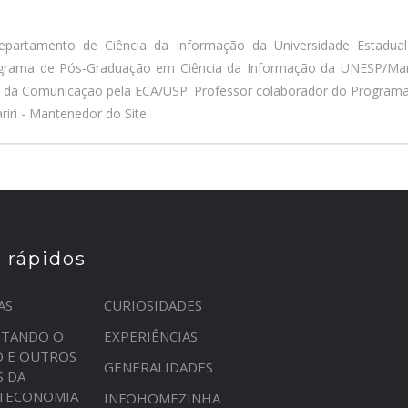
epartamento de Ciência da Informação da Universidade Estadua
ograma de Pós-Graduação em Ciência da Informação da UNESP/Marí
a da Comunicação pela ECA/USP. Professor colaborador do Program
iri - Mantenedor do Site.
s rápidos
AS
CURIOSIDADES
STANDO O
EXPERIÊNCIAS
O E OUTROS
GENERALIDADES
S DA
OTECONOMIA
INFOHOMEZINHA