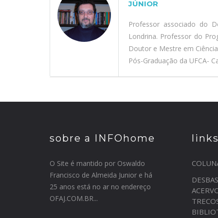
JÚNIOR
Professor associado do D
Londrina. Professor do Pr
Doutor e Mestre em Ciênci
Pós-Graduação da UFCA- Car
sobre a INFOhome
link
COLUN
O Site é mantido por Oswaldo
Francisco de Almeida Junior e há
DESBA
25 anos está no ar no endereço
ACERV
OFAJ.COM.BR...
TRECO
BIBLI