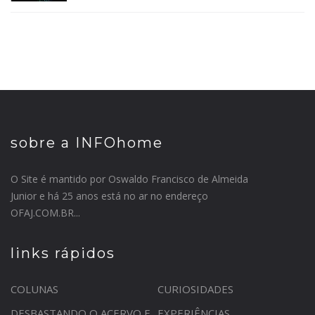
sobre a INFOhome
O Site é mantido por Oswaldo Francisco de Almeida
Junior e há 25 anos está no ar no endereço
OFAJ.COM.BR...
links rápidos
COLUNAS
CURIOSIDADES
DESBASTANDO O ACERVO E
EXPERIÊNCIAS