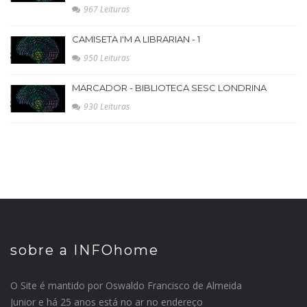
967 Leituras
CAMISETA I'M A LIBRARIAN - 1
950 Leituras
MARCADOR - BIBLIOTECA SESC LONDRINA
930 Leituras
sobre a INFOhome
O Site é mantido por Oswaldo Francisco de Almeida
Junior e há 25 anos está no ar no endereço