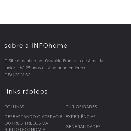
sobre a INFOhome
O Site é mantido por Oswaldo Francisco de Almeida
Junior e há 25 anos está no ar no endereço
OFAJ.COM.BR...
links rápidos
COLUNAS
CURIOSIDADES
DESBASTANDO O ACERVO E
EXPERIÊNCIAS
OUTROS TRECOS DA
GENERALIDADES
BIBLIOTECONOMIA