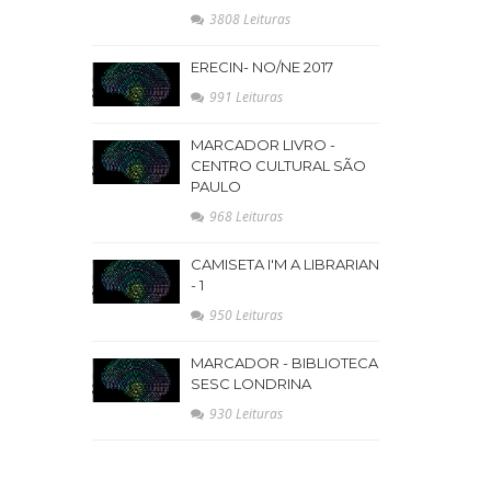
3808 Leituras
ERECIN- NO/NE 2017
991 Leituras
MARCADOR LIVRO -
CENTRO CULTURAL SÃO
PAULO
968 Leituras
CAMISETA I'M A LIBRARIAN
- 1
950 Leituras
MARCADOR - BIBLIOTECA
SESC LONDRINA
930 Leituras