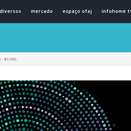
diversos
mercado
espaço ofaj
infohome t
 - BC/UEL