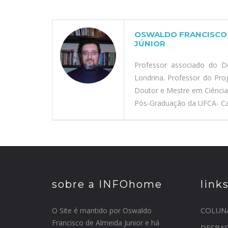
OSWALDO FRANCISCO 
JÚNIOR
Professor associado do D
Londrina. Professor do Pr
Doutor e Mestre em Ciênci
Pós-Graduação da UFCA- Car
sobre a INFOhome
link
COLUN
O Site é mantido por Oswaldo
Francisco de Almeida Junior e há
DESBA