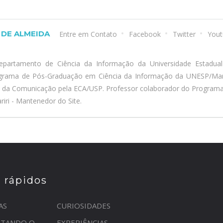
DE ALMEIDA
Entre em Contato
Facebook
Twitter
Yout
epartamento de Ciência da Informação da Universidade Estadua
ograma de Pós-Graduação em Ciência da Informação da UNESP/Marí
a da Comunicação pela ECA/USP. Professor colaborador do Program
iri - Mantenedor do Site.
s rápidos
AS
CURIOSIDADES
STANDO O
EXPERIÊNCIAS