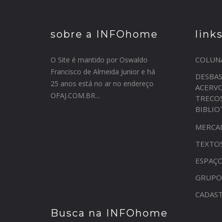
sobre a INFOhome
link
COLUN
O Site é mantido por Oswaldo
Francisco de Almeida Junior e há
DESBA
25 anos está no ar no endereço
ACERV
OFAJ.COM.BR...
TRECO
BIBLI
MERCA
TEXTO
ESPAÇO
GRUPO
CADAST
Busca na INFOhome