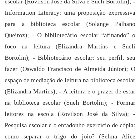
escolar
(
Rovilson
José da
Silva
e
Sueli Bortolin
); -
Information Literacy: uma proposição expressiva
para
a biblioteca escolar
(Solange Palhano
Queiroz); - O bibliotecário escolar “afinando” o
foco na leitura (
Elizandra Martins e
Sueli
Bortolin
); - Bibliotecário escolar: seu perfil, seu
fazer (
Oswaldo Francisco de
Almeida
Júnior); O
espaço de mediação de leitura na biblioteca escolar
(
Elizandra Martins)
; - A leitura e o prazer de estar
na biblioteca escolar (
Sueli Bortolin
); - Formar
leitores na escola (
Rovilson
José da
Silva
); -
Pesquisa escolar e o enfadonho exercício de cópia:
como separar o trigo do joio? (
Selma Alice