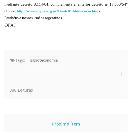
mediante decreto 3.114/64, complementa el anterior decreto nº 17.650/54"
(Fonte:
http://www.abgra.org.ar/DiadelBibliotecario.htm
).
Parabéns a nossos irmãos argentinos.
OFAJ
tags:
Biblioteconomia
388 Leituras
Próximo Ítem