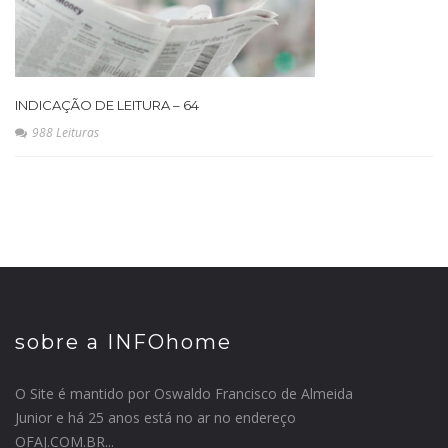
INDICAÇÃO DE LEITURA – 64
988 Leituras
sobre a INFOhome
O Site é mantido por Oswaldo Francisco de Almeida
Junior e há 25 anos está no ar no endereço
OFAJ.COM.BR...