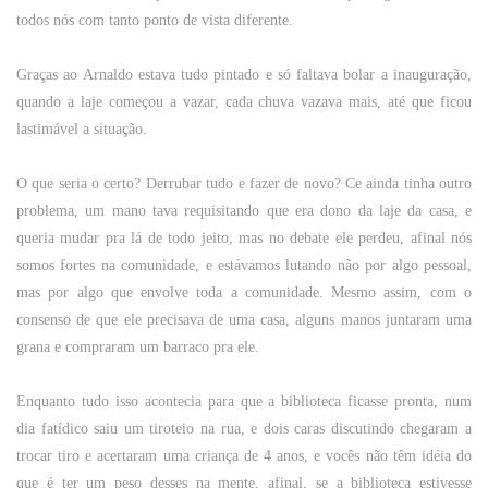
todos nós com tanto ponto de vista diferente.
Graças ao Arnaldo estava tudo pintado e só faltava bolar a inauguração,
quando a laje começou a vazar, cada chuva vazava mais, até que ficou
lastimável a situação.
O que seria o certo? Derrubar tudo e fazer de novo? Ce ainda tinha outro
problema, um mano tava requisitando que era dono da laje da casa, e
queria mudar pra lá de todo jeito, mas no debate ele perdeu, afinal nós
somos fortes na comunidade, e estávamos lutando não por algo pessoal,
mas por algo que envolve toda a comunidade. Mesmo assim, com o
consenso de que ele precisava de uma casa, alguns manos juntaram uma
grana e compraram um barraco pra ele.
Enquanto tudo isso acontecia para que a biblioteca ficasse pronta, num
dia fatídico saiu um tiroteio na rua, e dois caras discutindo chegaram a
trocar tiro e acertaram uma criança de 4 anos, e vocês não têm idéia do
que é ter um peso desses na mente, afinal, se a biblioteca estivesse