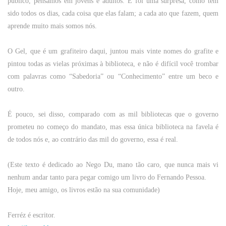
público, pensamos em jovens e adultos. E foi uma surpresa, como tem
sido todos os dias, cada coisa que elas falam; a cada ato que fazem, quem
aprende muito mais somos nós.
O Gel, que é um grafiteiro daqui, juntou mais vinte nomes do grafite e
pintou todas as vielas próximas à biblioteca, e não é difícil você trombar
com palavras como “Sabedoria” ou “Conhecimento” entre um beco e
outro.
É pouco, sei disso, comparado com as mil bibliotecas que o governo
prometeu no começo do mandato, mas essa única biblioteca na favela é
de todos nós e, ao contrário das mil do governo, essa é real.
(Este texto é dedicado ao Nego Du, mano tão caro, que nunca mais vi
nenhum andar tanto para pegar comigo um livro do Fernando Pessoa.
Hoje, meu amigo, os livros estão na sua comunidade)
Ferréz é escritor.