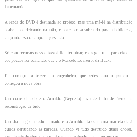
lamentando.
A renda do DVD é destinada ao projeto, mas uma má-fé na distribuição
acabou nos deixando na mão, e pouca coisa sobrando para a biblioteca,
enquanto isso o tempo ia passando.
Só com recursos nossos tava difícil terminar, e chegou uma parceria que
aos poucos foi somando, que é o Marcelo Loureiro, da Hucka.
Ele começou a trazer um engenheiro, que redesenhou o projeto e
começou a nova obra.
Um corre danado e o Arnaldo (Negredo) tava de linha de frente na
reconstrução de tudo.
Um dia chego lá todo animado e o Arnaldo
ta com uma marreta de 3
quilos derrubando as paredes. Quando vi tudo destruído quase chorei,
mas depois de alguns meses vi que tava valendo a pena recomeçar.