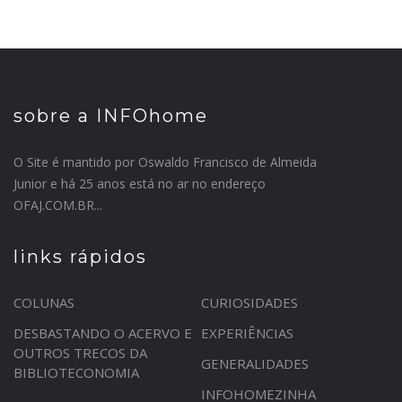
sobre a INFOhome
O Site é mantido por Oswaldo Francisco de Almeida
Junior e há 25 anos está no ar no endereço
OFAJ.COM.BR...
links rápidos
COLUNAS
CURIOSIDADES
DESBASTANDO O ACERVO E
EXPERIÊNCIAS
OUTROS TRECOS DA
GENERALIDADES
BIBLIOTECONOMIA
INFOHOMEZINHA