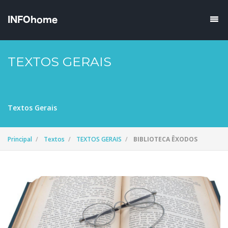
TEXTOS GERAIS
Textos Gerais
Principal
Textos
TEXTOS GERAIS
BIBLIOTECA ÊXODOS