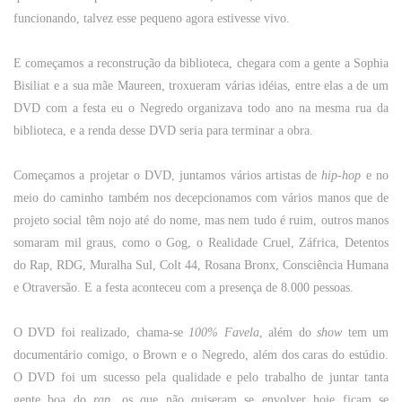
funcionando, talvez esse pequeno agora estivesse vivo.
E começamos a reconstrução da biblioteca, chegara com a gente a Sophia
Bisiliat e a sua mãe Maureen, troxueram várias idéias, entre elas a de um
DVD com a festa eu o Negredo organizava todo ano na mesma rua da
biblioteca, e a renda desse DVD seria para terminar a obra.
Começamos a projetar o DVD, juntamos vários artistas de
hip-hop
e no
meio do caminho também nos decepcionamos com vários manos que de
projeto social têm nojo até do nome, mas nem tudo é ruim, outros manos
somaram mil graus, como o Gog, o Realidade Cruel, Záfrica, Detentos
do Rap, RDG, Muralha Sul, Colt 44, Rosana Bronx, Consciência Humana
e Otraversão. E a festa aconteceu com a presença de 8.000 pessoas.
O DVD foi realizado, chama-se
100% Favela
, além do
show
tem um
documentário comigo, o Brown e o Negredo, além dos caras do estúdio.
O DVD foi um sucesso pela qualidade e pelo trabalho de juntar tanta
gente boa do
rap
, os que não quiseram se envolver hoje ficam se