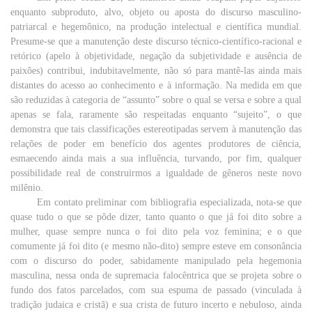
enquanto
subproduto
,
alvo
,
objeto
ou
aposta
do
discurso
masculino-
patriarcal e
hegemônico
, na
produção
intelectual
e científica mundial.
Presume-se
que
a
manutenção
deste
discurso
técnico-científico-racional e
retórico
(
apelo
à
objetividade
,
negação
da subjetividade e
ausência
de
paixões
) contribui, indubitavelmente,
não
só
para
mantê-las
ainda
mais
distantes
do
acesso
ao
conhecimento
e à informação. Na
medida
em
que
são
reduzidas à
categoria
de “
assunto
”
sobre
o
qual
se
versa
e
sobre
a
qual
apenas
se
fala
,
raramente
são respeitadas
enquanto
“sujeito”, o que
demonstra
que
tais
classificações estereotipadas servem à
manutenção
das
relações
de
poder
em
benefício
dos
agentes
produtores
de
ciência
,
esmaecendo
ainda
mais
a
sua
influência
, turvando,
por
fim
,
qualquer
possibilidade
real
de construirmos a
igualdade
de
gêneros
neste novo
milênio.
Em
contato
preliminar
com
bibliografia
especializada, nota-se
que
quase
tudo
o
que
se pôde
dizer
,
tanto
quanto
o
que
já
foi
dito
sobre
a
mulher
,
quase
sempre
nunca
o foi
dito
pela
voz
feminina
; e o
que
comumente
já
foi
dito
(e
mesmo
não-dito)
sempre
esteve
em
consonância
com
o
discurso
do
poder
,
sabidamente
manipulado
pela
hegemonia
masculina
, nessa
onda
de
supremacia
falocêntrica
que
se
projeta
sobre
o
fundo
dos
fatos
parcelados,
com
sua
espuma
de
passado
(vinculada à
tradição
judaica
e cristã) e
sua
crista
de
futuro
incerto e
nebuloso
,
ainda