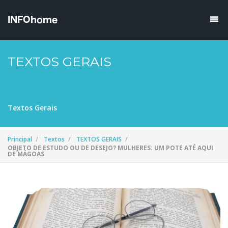
TEXTOS GERAIS
Textos Gerais
Principal
Textos
TEXTOS GERAIS
OBJETO DE ESTUDO OU DE DESEJO? MULHERES: UM POTE ATÉ AQUI
DE MÁGOAS