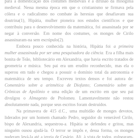
para a domesticação dos costumes medievais e a difusão da misoginia
medieval. Nessa mesma
época em que o cristianismo se firmava pela
cólera e o radicalismo no combate às heresias que desafiavam sua
doutrina(1), Hipátia, mulher pioneira nos estudos científicos e que
contribuiu para o desenvolvimento da matemática, foi assassinada por se
negar à conversão. Em nome dos costumes, os monges de Cirilo
assassinaram-na sem escrúpulo(2).
Embora pouco conhecida na história, Hipátia foi
a primeira
mulher assassinada por ser uma pesquisadora da ciência
. Era a filha mais
bonita de Teão, bibliotecário em Alexandria, que havia escrito tratados de
geometria e música. Seu pai era um erudito reconhecido, mas ela o
superou em tudo e chegou a possuir o domínio total da astronomia e
matemática de seu tempo. Escreveu textos densos e foi autora de:
Comentário sobre a aritmética de Diofanto
;
Comentário sobre as
Crônicas de Apolônio
e uma edição de um escrito em que seu pai
divulgou o
Almagesto
de Ptolomeu. Lamentavelmente não restou
absolutamente nada, porque seus escritos foram destruídos.
Na primavera de 415 d.C., uma multidão de monges devotos,
liderados por um homem chamado Pedro, seguidor do venerável Cirilo,
bispo de Alexandria, sequestrou-a. Hipátia se defendeu e gritou, mas
ninguém ousou ajudá-la. O terror se impôs e, dessa forma, os monges
puderam levá-la até a igreja de Cesário. Ali, à vista de todos, golpearam-