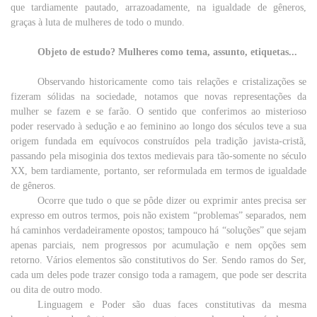
que
tardiamente
pautado, arrazoadamente, na
igualdade
de
gêneros
,
graças
à
luta
de
mulheres
de
todo
o
mundo
.
Objeto de estudo? Mulheres como tema, assunto, etiquetas...
Observando historicamente como
tais
relações
e cristalizações se
fizeram sólidas na sociedade, notamos que
novas
representações
da
mulher
se fazem e se farão. O
sentido
que
conferimos ao misterioso
poder
reservado
à
sedução
e ao
feminino
ao
longo
dos
séculos
teve a
sua
origem
fundada
em
equívocos
construídos
pela
tradição
javista-cristã,
passando
pela
misoginia dos
textos
medievais
para
tão-somente no
século
XX,
bem
tardiamente
,
portanto
,
ser
reformulada
em
termos
de
igualdade
de
gêneros
.
Ocorre
que
tudo
o
que
se pôde
dizer
ou
exprimir
antes
precisa
ser
expresso
em
outros
termos
,
pois
não
existem “
problemas
” separados,
nem
há
caminhos
verdadeiramente
opostos
;
tampouco
há “
soluções
”
que
sejam
apenas
parciais
,
nem
progressos
por
acumulação
e
nem
opções
sem
retorno
.
Vários
elementos
são
constitutivos do
Ser
. Sendo
ramos
do
Ser
,
cada
um
deles pode
trazer
consigo
toda
a
ramagem
,
que
pode
ser
descrita
ou
dita
de
outro
modo
.
Linguagem
e
Poder
são
duas
faces
constitutivas da
mesma