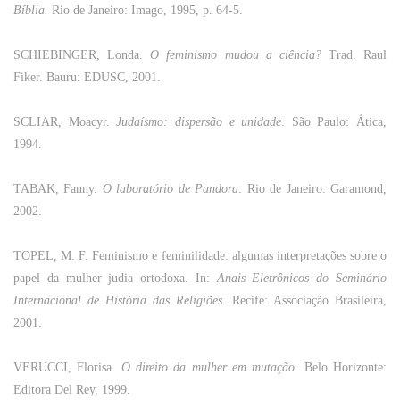
Bíblia.
Rio de Janeiro: Imago, 1995, p. 64-5.
SCHIEBINGER, Londa.
O
feminismo
mudou a
ciência
?
Trad. Raul
Fiker.
Bauru
: EDUSC, 2001.
SCLIAR
, Moacyr.
Judaísmo: dispersão e unidade
. São Paulo: Ática,
1994.
TABAK, Fanny.
O
laboratório
de Pandora
.
Rio
de
Janeiro
: Garamond,
2002.
TOPEL, M. F.
Feminismo
e feminilidade: algumas
interpretações
sobre
o
papel
da
mulher
judia
ortodoxa
. In:
Anais
Eletrônicos
do
Seminário
Internacional
de
História
das
Religiões
.
Recife
:
Associação
Brasileira
,
2001.
VERUCCI, Florisa.
O
direito
da
mulher
em
mutação
.
Belo
Horizonte
:
Editora
Del Rey, 1999.