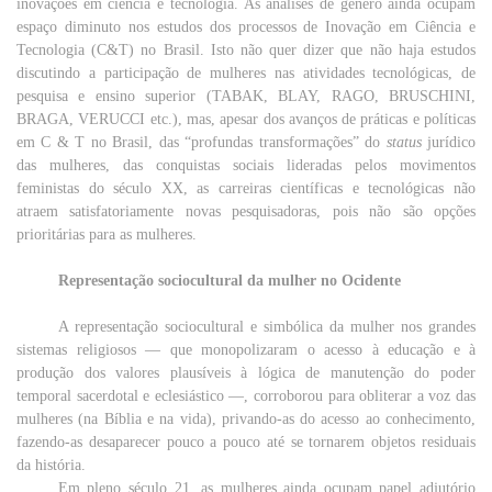
inovações
em
ciência
e
tecnologia
. As
análises
de
gênero
ainda
ocupam
espaço
diminuto
nos
estudos
dos
processos
de
Inovação
em
Ciência
e
Tecnologia
(C&T) no Brasil.
Isto
não
quer
dizer
que
não
haja
estudos
discutindo a participação de
mulheres
nas
atividades
tecnológicas, de
pesquisa
e
ensino
superior
(
TABAK, BLAY, RAGO, BRUSCHINI,
BRAGA, VERUCCI
etc.),
mas
,
apesar
dos
avanços
de
práticas
e
políticas
em
C & T no Brasil, das “profundas transformações” do
status
jurídico
das
mulheres
, das
conquistas
sociais
lideradas
pelos
movimentos
feministas
do
século
XX, as
carreiras
científicas e tecnológicas
não
atraem satisfatoriamente
novas
pesquisadoras,
pois
não
são
opções
prioritárias
para
as
mulheres
.
Representação sociocultural da mulher no Ocidente
A representação sociocultural e simbólica da
mulher
nos
grandes
sistemas
religiosos —
que
monopolizaram o
acesso
à
educação
e à
produção
dos
valores
plausíveis
à
lógica
de
manutenção
do
poder
temporal
sacerdotal e eclesiástico —, corroborou
para
obliterar
a
voz
das
mulheres
(na
Bíblia
e na
vida
), privando-as do
acesso
ao
conhecimento
,
fazendo-as
desaparecer
pouco
a
pouco
até
se tornarem
objetos
residuais
da história.
Em pleno século 21, as mulheres ainda ocupam
papel
adjutório