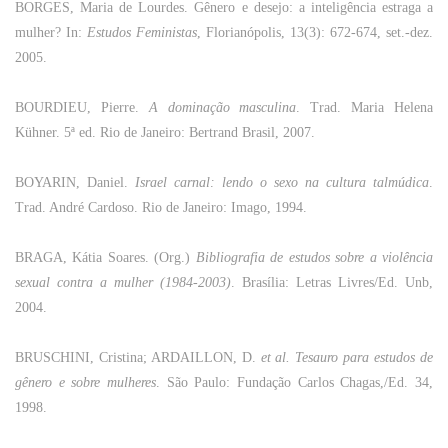
BORGES, Maria de Lourdes.
Gênero
e
desejo
: a
inteligência
estraga
a
mulher
? In:
Estudos
Feministas
, Florianópolis, 13(3): 672-674, set.-dez.
2005.
BOURDIEU, Pierre.
A
dominação
masculina
. Trad. Maria
Helena
Kühner. 5ª ed.
Rio
de
Janeiro
: Bertrand Brasil, 2007.
BOYARIN
, Daniel.
Israel
carnal
: lendo o
sexo
na
cultura
talmúdica
.
Trad. André Cardoso.
Rio
de
Janeiro
: Imago, 1994.
BRAGA, Kátia
Soares
. (Org.)
Bibliografia
de
estudos
sobre
a
violência
sexual
contra
a
mulher
(1984-2003)
. Brasília:
Letras
Livres
/Ed. Unb,
2004.
BRUSCHINI, Cristina; ARDAILLON, D.
et al.
Tesauro
para
estudos
de
gênero
e
sobre
mulheres
.
São
Paulo:
Fundação
Carlos
Chagas
,/Ed. 34,
1998.