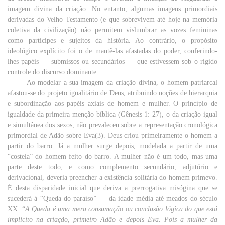
imagem
divina
da
criação
. No
entanto
, algumas
imagens
primordiais
derivadas do
Velho
Testamento (e
que
sobrevivem
até
hoje
na
memória
coletiva
da civilização)
não
permitem
vislumbrar
as
vozes
femininas
como
partícipes e
sujeitos
da história. Ao contrário, o propósito
ideológico explícito foi o de mantê-las afastadas do
poder
, conferindo-
lhes papéis —
submissos
ou
secundários
—
que
estivessem
sob
o
rígido
controle
do
discurso
dominante
.
Ao
modelar
a sua imagem da
criação
divina
, o
homem
patriarcal
afastou-se do
projeto
igualitário
de
Deus
, atribuindo noções de
hierarquia
e
subordinação
aos papéis
axiais
de
homem
e
mulher
. O
princípio
de
igualdade
da
primeira
menção
bíblica (Gênesis 1: 27), o da criação
igual
e
simultânea
dos
sexos
,
não
prevaleceu
sobre
a
representação
cronológica
primordial
de Adão
sobre
Eva(3).
Deus criou primeiramente o
homem
a
partir
do
barro
. Já a
mulher
surge
depois
, modelada a
partir
de uma
“
costela
” do homem feito do barro. A mulher não é
um
todo
,
mas
uma
parte
deste
todo
; e
como
complemento
secundário
,
adjutório
e
derivacional, deveria
preencher
a
existência
solitária
do
homem
primevo.
É desta
disparidade
inicial
que deriva a
prerrogativa
misógina
que
se
sucederá à “
Queda
do
paraíso
” — da
idade
média
até
meados
do
século
XX: “
A
Queda
é uma
mera
consumação
ou
conclusão
lógica
do
que
está
implícito
na
criação
,
primeiro
Adão e
depois
Eva.
Pois
a
mulher
da