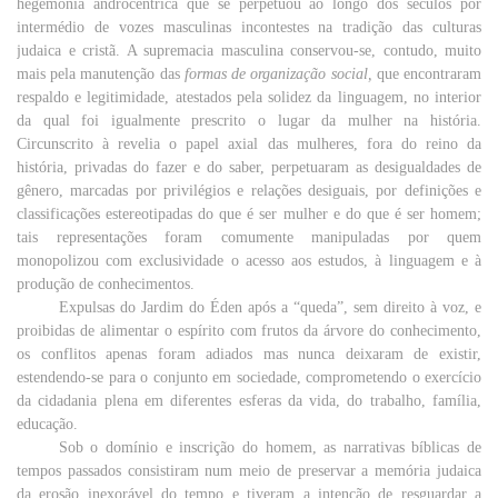
hegemonia
androcêntrica
que
se perpetuou ao
longo
dos
séculos
por
intermédio
de
vozes
masculinas
incontestes
na
tradição
das
culturas
judaica
e cristã. A
supremacia
masculina
conservou-se,
contudo
,
muito
mais
pela
manutenção
das
formas
de
organização
social
,
que
encontraram
respaldo e
legitimidade
,
atestados
pela
solidez
da
linguagem
, no
interior
da
qual
foi
igualmente
prescrito o
lugar
da
mulher
na
história
.
Circunscrito
à
revelia
o
papel
axial
das
mulheres
,
fora
do
reino
da
história
,
privadas
do
fazer
e do
saber
, perpetuaram as desigualdades de
gênero
, marcadas
por
privilégios
e
relações
desiguais
,
por
definições
e
classificações estereotipadas do
que
é
ser
mulher
e do
que
é
ser
homem
;
tais
representações
foram comumente manipuladas
por
quem
monopolizou
com
exclusividade
o
acesso
aos
estudos
, à
linguagem
e à
produção
de
conhecimentos
.
Expulsas do
Jardim
do
Éden
após
a “
queda
”,
sem
direito
à
voz
, e
proibidas de
alimentar
o
espírito
com
frutos
da
árvore
do
conhecimento
,
os
conflitos
apenas
foram adiados
mas
nunca
deixaram de
existir
,
estendendo-se
para
o
conjunto
em
sociedade
, comprometendo o
exercício
da
cidadania
plena
em
diferentes
esferas
da
vida
, do
trabalho
,
família
,
educação
.
Sob o
domínio
e
inscrição
do
homem
, as
narrativas
bíblicas de
tempos
passados
consistiram num
meio
de
preservar
a
memória
judaica
da
erosão
inexorável
do
tempo
e tiveram a
intenção
de
resguardar
a