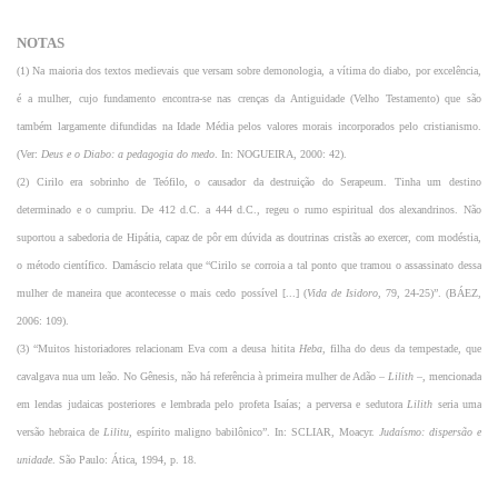
NOTAS
(1) Na maioria dos textos medievais que versam sobre demonologia, a vítima do diabo, por excelência,
é a mulher, cujo fundamento encontra-se nas crenças da Antiguidade (Velho Testamento) que são
também largamente difundidas na Idade Média pelos valores morais incorporados pelo cristianismo.
(Ver:
Deus e o Diabo: a pedagogia do medo
. In:
NOGUEIRA,
2000: 42).
(2) Cirilo era sobrinho de Teófilo, o causador da destruição do Serapeum. Tinha um destino
determinado e o cumpriu. De 412 d.C. a 444 d.C., regeu o rumo espiritual dos alexandrinos. Não
suportou a sabedoria de Hipátia, capaz de pôr em dúvida as doutrinas cristãs ao exercer, com modéstia,
o método científico. Damáscio relata que “Cirilo se corroia a tal ponto que tramou o assassinato dessa
mulher de maneira que acontecesse o mais cedo possível [...] (
Vida de Isidoro
, 79, 24-25)”. (BÁEZ,
2006: 109).
(3) “Muitos historiadores relacionam Eva com a deusa hitita
Heba
, filha do deus da tempestade, que
cavalgava nua um leão. No Gênesis, não há referência à primeira mulher de Adão –
Lilith
–, mencionada
em lendas judaicas posteriores e lembrada pelo profeta Isaías; a perversa e sedutora
Lilith
seria uma
versão hebraica de
Lilitu
, espírito maligno babilônico”.
In:
SCLIAR
, Moacyr.
Judaísmo: dispersão e
unidade
. São Paulo: Ática, 1994, p. 18.