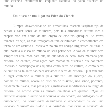
uma
essência
, excluíram-na,
enquanto
essência
, do
palco
histórico
do
mundo
.
Em busca de um lugar no Éden da Ciência
Cumpre desvencilhar-se de armadilhas essencialista(lizante)s de
pensar
e
falar
sobre
as mulheres, pois tais armadilhas retiram-lhes a
própria
voz
em
nome
de
um
objeto
de
discurso
qualquer
. As
vozes
falantes
,
ou
seja, as
manifestações
da
fala
determinam o
entendimento
em
torno
de
um
assunto
e inscrevem-no
em
seu
código
linguístico-cultural, o
qual
norteia a
visão
de
mundo
de
seus
partícipes. A
voz
da
mulher
nem
sempre
foi atualizada
para
que
, na
qualidade
de
ação
, fosse marcada
pela
história
, no
entanto
, essas
ações
com
marcas
na
história
é
que
conferem
inserção
e participação dos
sujeitos
como
seres
de
cultura
, e
como
seres
de
cultura
os
falantes
são
necessariamente
seres
de
história
. Qual tem sido
o
lugar
conferido à
mulher
pela
cultura
? Esta
inscrição
do
sujeito
,
homem
ou
mulher
, ocorre no
discurso
do “
Outro
”,
não
sendo,
portanto
,
rigidamente fixada,
mas
passa
por
significativas modificações ao
longo
da
história
, de
acordo
com
as
tensões
dialéticas
em
questão: “
Que as
mulheres
ocupem o
lugar
da
inocência
ou
do
pecado
, da
castração
ou
da
onipotência, da
sexualidade
desenfreada e ameaçadora
ou
de uma
vocação
‘
natural
’ ao
pudor
e à
castidade
(
conforme
a
proposta
de