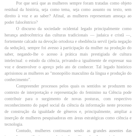
Por
que
será que as
mulheres
sempre
foram tratadas
como
objeto
residual
da
história
, seja
como
tema
, seja
como
assunto
ou
texto
,
sem
direito
à
voz
e ao
saber
?
Afinal
, as
mulheres
representam
ameaça
ao
poder
falocêntrico?
O
discurso
da
sociedade
ocidental
legado
principalmente
como
herança
androcêntrica das
culturas
tradicionais —
judaica
e cristã —,
fortemente
calcado na
devoção
ortodoxa
e
obediência
servil
(
pela
negação
da
sedução
),
sempre
foi
avesso
à participação da
mulher
na
produção
do
saber
, negando-lhe o
acesso
à
prática
mais
prestigiada de
cultura
intelectual
: o
estudo
da
ciência
, privando-a
igualmente
de
expressar
sua
voz
e
desenvolver
o
apreço
pelo
ato
de
conhecer
.
Tal
legado
histórico
aprisionou as
mulheres
ao “
monopólio
masculino
da
língua
e
produção
do
conhecimento”.
Compreender
processos
pelos
quais
os
sentidos
se produzem no
contexto
de
interpretação
e
representação
do
feminino
na
Ciência
pode
contribuir
para
o
surgimento
de
novas
posturas
,
com
respectivo
reconhecimento
do
papel
social
da
ciência
da
informação
neste
processo
de
construção
da
igualdade
de
gêneros
e,
principalmente
,
ampliar
a
inserção
de
mulheres
pesquisadoras
em
áreas
estratégicas
como
ciência
e
tecnologia
.
Contudo,
mulheres
continuam sendo as
grandes
ausentes
das