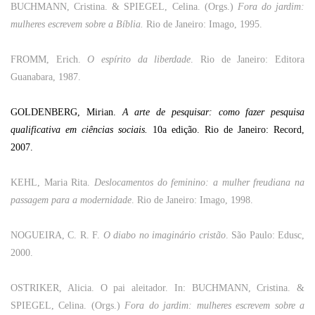
BUCHMANN
, Cristina. &
SPIEGEL
, Celina. (Orgs.)
Fora
do
jardim
:
mulheres
escrevem
sobre
a
Bíblia
.
Rio
de
Janeiro
: Imago, 1995.
FROMM, Erich.
O
espírito
da
liberdade
.
Rio
de
Janeiro
:
Editora
Guanabara, 1987.
GOLDENBERG, Mirian.
A
arte
de
pesquisar
:
como
fazer
pesquisa
qualificativa
em
ciências
sociais
.
10a
edição
.
Rio
de
Janeiro
: Record,
2007.
KEHL
, Maria
Rita
.
Deslocamentos do
feminino
: a
mulher
freudiana
na
passagem
para
a modernidade
.
Rio
de
Janeiro
: Imago, 1998.
NOGUEIRA
, C. R. F.
O diabo no imaginário cristão
. São Paulo: Edusc,
2000.
OSTRIKER, Alicia. O pai aleitador. In:
BUCHMANN
, Cristina. &
SPIEGEL
, Celina. (Orgs.)
Fora do jardim: mulheres escrevem sobre a