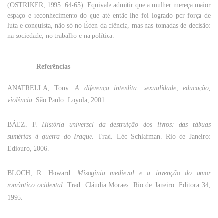
(OSTRIKER, 1995: 64-65). Equivale admitir que a mulher mereça maior
espaço e reconhecimento do que até então lhe foi logrado por força de
luta e conquista, não só no Éden da ciência, mas nas tomadas de decisão:
na sociedade, no trabalho e na política.
Referências
ANATRELLA, Tony.
A
diferença
interdita
:
sexualidade
,
educação
,
violência
.
São
Paulo: Loyola, 2001.
BÁEZ, F.
História universal da destruição dos livros: das tábuas
sumérias à guerra do Iraque
. Trad. Léo Schlafman. Rio de Janeiro:
Ediouro, 2006.
BLOCH
, R. Howard.
Misoginia
medieval
e a
invenção
do
amor
romântico
ocidental
. Trad. Cláudia
Moraes
.
Rio
de
Janeiro
:
Editora
34,
1995.