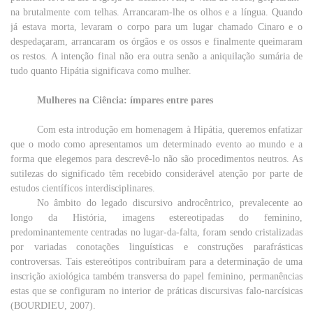
na brutalmente com telhas. Arrancaram-lhe os olhos e a língua. Quando
já estava morta, levaram o corpo para um lugar chamado Cinaro e o
despedaçaram, arrancaram os órgãos e os ossos e finalmente queimaram
os restos. A intenção final não era outra senão a aniquilação sumária de
tudo quanto Hipátia significava como mulher.
Mulheres na Ciência: ímpares entre pares
Com esta introdução em homenagem à Hipátia, queremos enfatizar
que o
modo
como
apresentamos
um
determinado evento ao
mundo
e a
forma
que
elegemos
para
descrevê-lo não
são
procedimentos
neutros
. As
sutilezas
do
significado
têm recebido
considerável
atenção
por
parte
de
estudos
científicos
interdisciplinares.
No
âmbito
do
legado
discursivo androcêntrico, prevalecente ao
longo
da História,
imagens
estereotipadas do
feminino
,
predominantemente centradas no lugar-da-falta, foram sendo cristalizadas
por
variadas conotações linguísticas e
construções
parafrásticas
controversas. Tais estereótipos contribuíram para a
determinação
de uma
inscrição
axiológica também transversa do
papel
feminino, permanências
estas que se configuram no
interior
de
práticas
discursivas falo-narcísicas
(
BOURDIEU
, 2007).