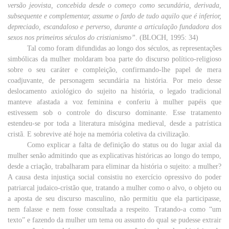
versão
jeovista, concebida
desde
o
começo
como
secundária
, derivada,
subsequente e
complementar
, assume o
fardo
de
tudo
aquilo
que
é
inferior
,
depreciado,
escandaloso
e
perverso
,
durante
a
articulação
fundadora dos
sexos
nos
primeiros
séculos
do cristianismo”
. (BLOCH, 1995: 34)
Tal
como
foram difundidas ao
longo
dos
séculos
, as
representações
simbólicas da
mulher
moldaram boa
parte
do
discurso
político-religioso
sobre
o seu caráter e compleição, confirmando-lhe papel de
mera
coadjuvante
, de
personagem
secundária
na história. Por meio desse
deslocamento axiológico do
sujeito
na
história
, o legado tradicional
manteve afastada a
voz
feminina
e conferiu à
mulher
papéis que
estivessem
sob
o
controle
do
discurso
dominante
. Esse tratamento
estendeu-se por toda a
literatura
misógina
medieval
,
desde
a patrística
cristã. E sobrevive
até
hoje
na
memória
coletiva
da civilização.
Como
explicar
a
falta
de
definição
do
status
ou
do
lugar
axial
da
mulher
senão
admitindo
que
as explicativas históricas ao
longo
do
tempo
,
desde
a
criação
, trabalharam
para
eliminar
da
história
o sujeito: a
mulher
?
A causa desta
injustiça
social
consistiu no
exercício
opressivo
do
poder
patriarcal
judaico-cristão
que
, tratando a
mulher
como
o
alvo
, o
objeto
ou
a
aposta
de
seu
discurso
masculino
,
não
permitiu
que
ela
participasse,
nem
falasse e
nem
fosse consultada a
respeito
. Tratando-a
como
“
um
texto
” e fazendo da
mulher
um
tema
ou
assunto
do
qual
se pudesse
extrair