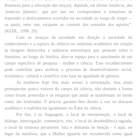
Rousseau
para
a
educação
das moças), depende,
em
última
instância
, das
‘
práticas
falantes
’,
que
por
sua
vez
correspondem a
tentativas
de
responder
a deslocamentos ocorridos na
sociedade
ao
longo
do
tempo
—
os
quais
,
estes
sim
, escapam ao
controle
das
vontades
dos sujeitos”
.
(KEHL, 1998: 29).
Com os avanços da sociedade em direção à sociedade do
conhecimento e a ruptura do silêncio no ambiente acadêmico em relação
às imagens distorcidas e inúmeros estereótipos que pesaram sobre o
feminino, ao longo da história, abre-se espaço para o nascimento de um
campo específico de pesquisa - mulher e ciência. Esse reconhecimento
pode contribuir para acelerar o processo de desenvolvimento social,
econômico, cultural e científico com base na igualdade de gêneros.
As mulheres hoje têm mais acesso à informação, mas ainda
permanecem pouco visíveis do campo da ciência, não obstante a forma
como foram preteridas e os estigmas que ainda se manifestam no modo
como são lembradas. É preciso garantir-lhes direito à voz no discurso
acadêmico e reabilitá-las igualmente no Éden da ciência.
Por fim, é na linguagem, o local de interpretação, o local de
diálogo, interrogação, comentário, riso, o local da desobediência sagrada,
o local da teimosia persistente, luta e demanda de benção - é aqui, no
lugar da metáfora, que a Mulher aguarda ser reconhecida como igual