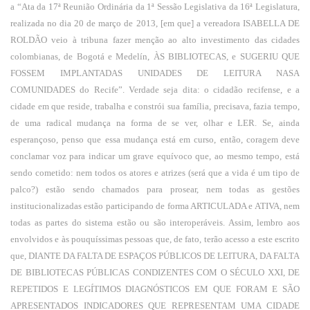
a “Ata da 17ª Reunião Ordinária da 1ª Sessão Legislativa da 16ª Legislatura,
realizada no dia 20 de março de 2013, [em que] a vereadora ISABELLA DE
ROLDÃO veio à tribuna fazer menção ao alto investimento das cidades
colombianas, de Bogotá e Medelín, ÀS BIBLIOTECAS, e SUGERIU QUE
FOSSEM IMPLANTADAS UNIDADES DE LEITURA NASA
COMUNIDADES do Recife”. Verdade seja dita: o cidadão recifense, e a
cidade em que reside, trabalha e constrói sua família, precisava, fazia tempo,
de uma radical mudança na forma de se ver, olhar e LER. Se, ainda
esperançoso, penso que essa mudança está em curso, então, coragem deve
conclamar voz para indicar um grave equívoco que, ao mesmo tempo, está
sendo cometido: nem todos os atores e atrizes (será que a vida é um tipo de
palco?) estão sendo chamados para prosear, nem todas as gestões
institucionalizadas estão participando de forma ARTICULADA e ATIVA, nem
todas as partes do sistema estão ou são interoperáveis. Assim, lembro aos
envolvidos e às pouquíssimas pessoas que, de fato, terão acesso a este escrito
que, DIANTE DA FALTA DE ESPAÇOS PÚBLICOS DE LEITURA, DA FALTA
DE BIBLIOTECAS PÚBLICAS CONDIZENTES COM O SÉCULO XXI, DE
REPETIDOS E LEGÍTIMOS DIAGNÓSTICOS EM QUE FORAM E SÃO
APRESENTADOS INDICADORES QUE REPRESENTAM UMA CIDADE