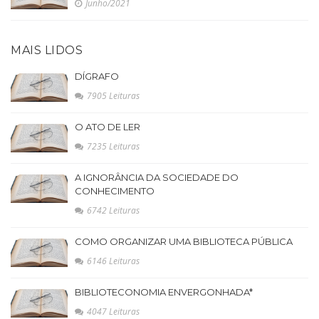
Junho/2021
MAIS LIDOS
DÍGRAFO
7905 Leituras
O ATO DE LER
7235 Leituras
A IGNORÂNCIA DA SOCIEDADE DO
CONHECIMENTO
6742 Leituras
COMO ORGANIZAR UMA BIBLIOTECA PÚBLICA
6146 Leituras
BIBLIOTECONOMIA ENVERGONHADA*
4047 Leituras