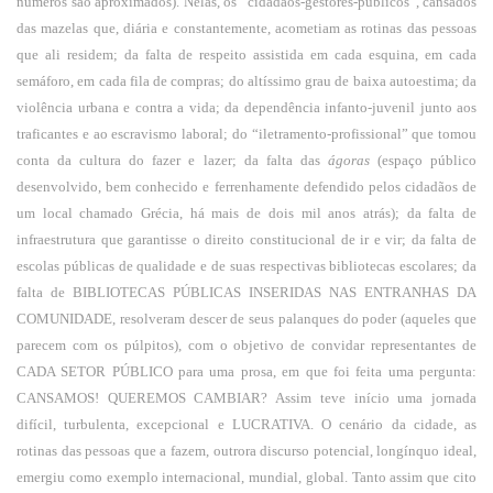
números são aproximados). Nelas, os “cidadãos-gestores-públicos”, cansados
das mazelas que, diária e constantemente, acometiam as rotinas das pessoas
que ali residem; da falta de respeito assistida em cada esquina, em cada
semáforo, em cada fila de compras; do altíssimo grau de baixa autoestima; da
violência urbana e contra a vida; da dependência infanto-juvenil junto aos
traficantes e ao escravismo laboral; do “iletramento-profissional” que tomou
conta da cultura do fazer e lazer; da falta das
ágoras
(espaço público
desenvolvido, bem conhecido e ferrenhamente defendido pelos cidadãos de
um local chamado Grécia, há mais de dois mil anos atrás); da falta de
infraestrutura que garantisse o direito constitucional de ir e vir; da falta de
escolas públicas de qualidade e de suas respectivas bibliotecas escolares; da
falta de BIBLIOTECAS PÚBLICAS INSERIDAS NAS ENTRANHAS DA
COMUNIDADE, resolveram descer de seus palanques do poder (aqueles que
parecem com os púlpitos), com o objetivo de convidar representantes de
CADA SETOR PÚBLICO para uma prosa, em que foi feita uma pergunta:
CANSAMOS! QUEREMOS CAMBIAR? Assim teve início uma jornada
difícil, turbulenta, excepcional e LUCRATIVA. O cenário da cidade, as
rotinas das pessoas que a fazem, outrora discurso potencial, longínquo ideal,
emergiu como exemplo internacional, mundial, global. Tanto assim que cito