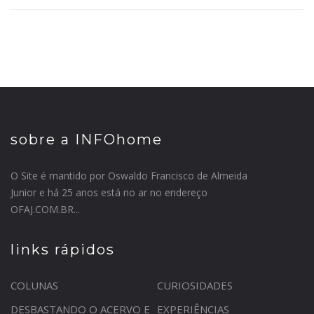
sobre a INFOhome
O Site é mantido por Oswaldo Francisco de Almeida
Junior e há 25 anos está no ar no endereço
OFAJ.COM.BR...
links rápidos
COLUNAS
CURIOSIDADES
DESBASTANDO O ACERVO E
EXPERIÊNCIAS