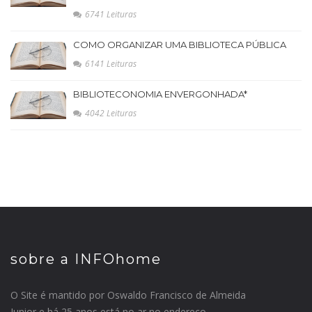
6741 Leituras
COMO ORGANIZAR UMA BIBLIOTECA PÚBLICA
6141 Leituras
BIBLIOTECONOMIA ENVERGONHADA*
4042 Leituras
sobre a INFOhome
O Site é mantido por Oswaldo Francisco de Almeida
Junior e há 25 anos está no ar no endereço