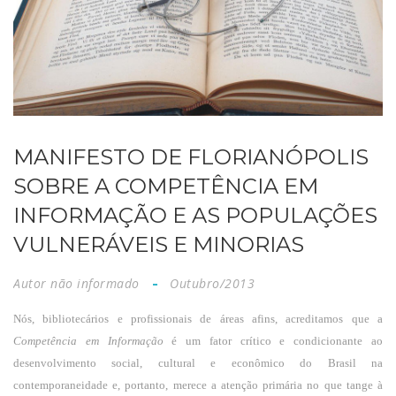
MANIFESTO DE FLORIANÓPOLIS
SOBRE A COMPETÊNCIA EM
INFORMAÇÃO E AS POPULAÇÕES
VULNERÁVEIS E MINORIAS
Autor não informado
Outubro/2013
Nós, bibliotecários e profissionais de áreas afins, acreditamos que a
Competência em Informação
é um fator crítico e condicionante ao
desenvolvimento social, cultural e econômico do Brasil na
contemporaneidade e, portanto, merece a atenção primária no que tange à