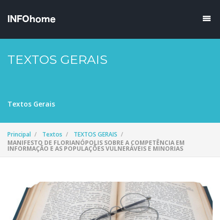
TEXTOS GERAIS
Textos Gerais
Principal
Textos
TEXTOS GERAIS
MANIFESTO DE FLORIANÓPOLIS SOBRE A COMPETÊNCIA EM
INFORMAÇÃO E AS POPULAÇÕES VULNERÁVEIS E MINORIAS