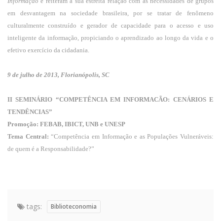
Informação
e reiteram a sua estreita relação com as necessidades de grupos
em desvantagem na sociedade brasileira, por se tratar de fenômeno
culturalmente construído e gerador de capacidade para o acesso e uso
inteligente da informação, propiciando o aprendizado ao longo da vida e o
efetivo exercício da cidadania.
9 de julho de 2013, Florianópolis, SC
II SEMINÁRIO “COMPETÊNCIA EM INFORMACÃO: CENÁRIOS E
TENDÊNCIAS”
Promoção: FEBAB, IBICT, UNB e UNESP
Tema Central:
“Competência em Informação e as Populações Vulneráveis:
de quem é a Responsabilidade?”
tags:
Biblioteconomia