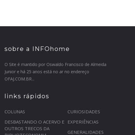
sobre a INFOhome
O Site é mantido por Oswaldo Francisco de Almeida
Junior e há 25 anos está no ar no endereço
OFAJ.COM.BR...
links rápidos
COLUNAS
CURIOSIDADES
DESBASTANDO O ACERVO E
EXPERIÊNCIAS
OUTROS TRECOS DA
GENERALIDADES