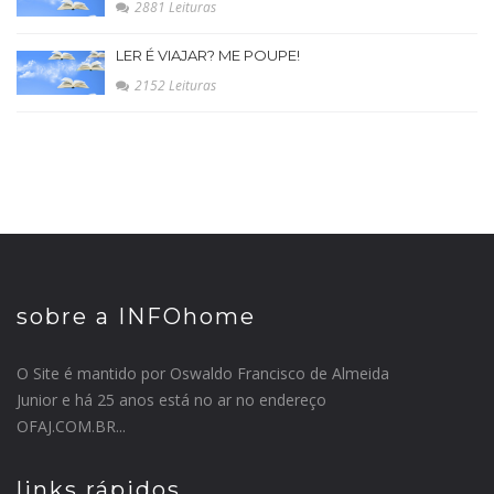
2881 Leituras
LER É VIAJAR? ME POUPE!
2152 Leituras
sobre a INFOhome
O Site é mantido por Oswaldo Francisco de Almeida
Junior e há 25 anos está no ar no endereço
OFAJ.COM.BR...
links rápidos