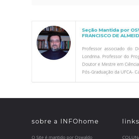
Seção Mantida por O
FRANCISCO DE ALMEID
Professor associado do D
Londrina. Professor do Pr
Doutor e Mestre em Ciênci
Pós-Graduação da UFCA- Car
sobre a INFOhome
link
COLUN
O Site é mantido por Oswaldo