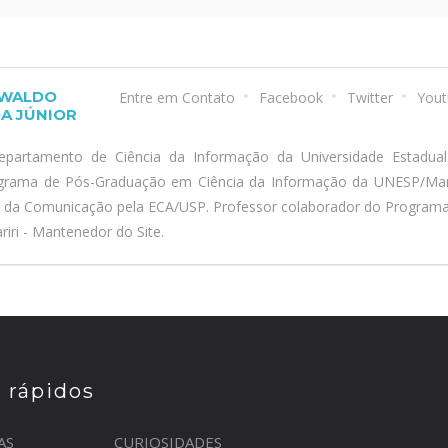
SWALDO
Entre em Contato
Facebook
Twitter
Yout
A JÚNIOR
epartamento de Ciência da Informação da Universidade Estadua
ograma de Pós-Graduação em Ciência da Informação da UNESP/Marí
a da Comunicação pela ECA/USP. Professor colaborador do Program
iri - Mantenedor do Site.
s rápidos
AS
CURIOSIDADES