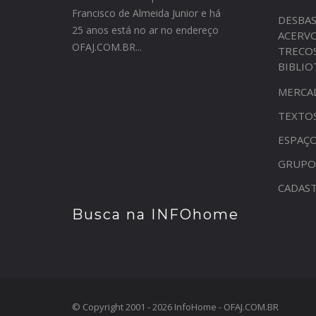
Francisco de Almeida Junior e há
DESBA
25 anos está no ar no endereço
ACERV
OFAJ.COM.BR...
TRECO
BIBLI
MERCA
TEXTO
ESPAÇO
GRUPO
CADAST
Busca na INFOhome
© Copyright 2001 - 2026 InfoHome - OFAJ.COM.BR