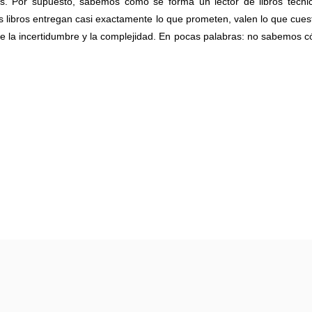
s. Por supuesto, sabemos cómo se forma un lector de libros técni
os libros entregan casi exactamente lo que prometen, valen lo que cues
e la incertidumbre y la complejidad. En pocas palabras: no sabemos 