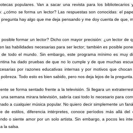
otecas populares. Van a sacar una revista para los bibliotecarios 
o: ¿cómo se forma un lector? Las respuestas son conocidas: el pape
n la pregunta hay algo que me deja pensando y me doy cuenta de que, m
posible formar un lector? Dicho con mayor precisión: ¿un lector de 
 las habilidades necesarias para ser lector; también es posible poner
ce de todo el mundo. Sin embargo, este programa mínimo es muy dif
rgentina ha dado pruebas de que no lo cumple y de que muchas escu
necesarias por razones educativas internas y por motivos que chocan
a pobreza. Todo esto es bien sabido, pero nos deja lejos de la pregunta
nte se forma sentado frente a la televisión. Si llegara un extraterres
 una semana mirara televisión, sabría casi todo lo necesario para conv
ionado a cualquier música popular. No quiero decir simplemente un faná
 de estilos, diferencia intérpretes, conoce períodos más allá del e
do o siente amor por un solo artista. Sin embargo, a pocos les inte
a la salsa.