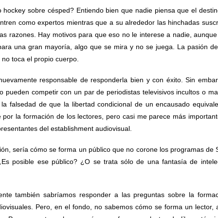
o hockey sobre césped? Entiendo bien que nadie piensa que el destin
tren como expertos mientras que a su alrededor las hinchadas suscr
nas razones. Hay motivos para que eso no le interese a nadie, aunque
para una gran mayoría, algo que se mira y no se juega. La pasión de
 no toca el propio cuerpo.
evamente responsable de responderla bien y con éxito. Sin embar
no pueden competir con un par de periodistas televisivos incultos o ma
n la falsedad de que la libertad condicional de un encausado equivale
e por la formación de los lectores, pero casi me parece más important
resentantes del establishment audiovisual.
sión, sería cómo se forma un público que no corone los programas de
¿Es posible ese público? ¿O se trata sólo de una fantasía de intele
ente también sabríamos responder a las preguntas sobre la forma
diovisuales. Pero, en el fondo, no sabemos cómo se forma un lector,