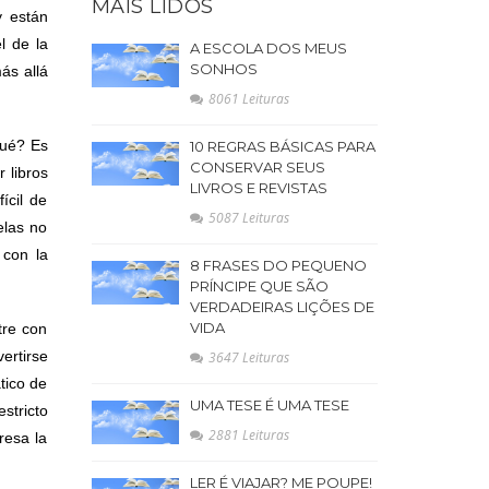
MAIS LIDOS
y están
l de la
A ESCOLA DOS MEUS
SONHOS
ás allá
8061 Leituras
qué? Es
10 REGRAS BÁSICAS PARA
CONSERVAR SEUS
 libros
LIVROS E REVISTAS
ícil de
5087 Leituras
elas no
 con la
8 FRASES DO PEQUENO
.
PRÍNCIPE QUE SÃO
VERDADEIRAS LIÇÕES DE
VIDA
tre con
ertirse
3647 Leituras
tico de
UMA TESE É UMA TESE
stricto
2881 Leituras
resa la
LER É VIAJAR? ME POUPE!