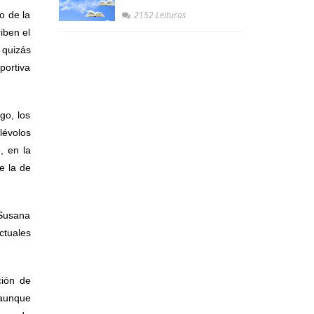
o de la
2152 Leituras
iben el
 quizás
portiva
go, los
lévolos
, en la
e la de
 Susana
ctuales
ción de
 aunque