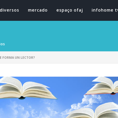
diversos
mercado
espaço ofaj
infohome t
ios
E FORMA UN LECTOR?