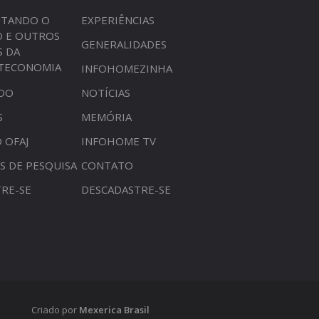
STANDO O
EXPERIÊNCIAS
O E OUTROS
GENERALIDADES
S DA
OTECONOMIA
INFOHOMEZINHA
DO
NOTÍCIAS
S
MEMÓRIA
 OFAJ
INFOHOME TV
S DE PESQUISA
CONTATO
RE-SE
DESCADASTRE-SE
Criado por
Mexerica Brasil