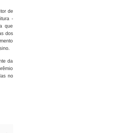
tor de
tura -
ra que
as dos
amento
sino.
nte da
prêmio
das no