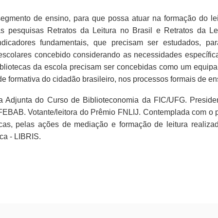
gmento de ensino, para que possa atuar na formação do lei
 as pesquisas Retratos da Leitura no Brasil e Retratos da Lei
ndicadores fundamentais, que precisam ser estudados, pa
 escolares concebido considerando as necessidades específic
ibliotecas da escola precisam ser concebidas como um equip
e formativa do cidadão brasileiro, nos processos formais de en
ra Adjunta do Curso de Biblioteconomia da FIC/UFG. Preside
- FEBAB. Votante/leitora do Prêmio FNLIJ. Contemplada com o 
tecas, pelas ações de mediação e formação de leitura realiza
eca - LIBRIS.