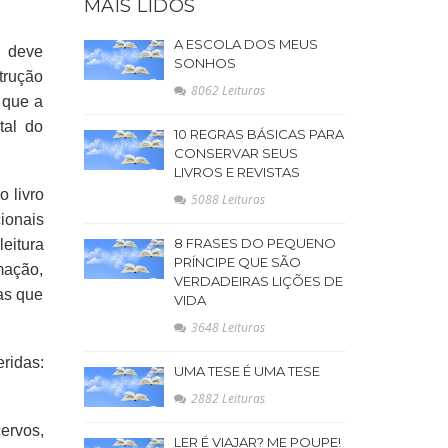
MAIS LIDOS
A ESCOLA DOS MEUS
s deve
SONHOS
trução
8062 Leituras
 que a
tal do
10 REGRAS BÁSICAS PARA
CONSERVAR SEUS
LIVROS E REVISTAS
o livro
5088 Leituras
cionais
8 FRASES DO PEQUENO
eitura
PRÍNCIPE QUE SÃO
mação,
VERDADEIRAS LIÇÕES DE
as que
VIDA
3648 Leituras
ridas:
UMA TESE É UMA TESE
2882 Leituras
ervos,
LER É VIAJAR? ME POUPE!