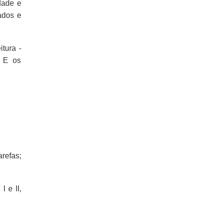
idade e
ados e
tura -
. E os
refas;
 e II,