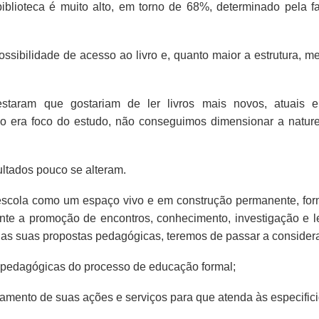
blioteca é muito alto, em torno de 68%, determinado pela fa
ossibilidade de acesso ao livro e, quanto maior a estrutura, m
estaram que gostariam de ler livros mais novos, atuais 
não era foco do estudo, não conseguimos dimensionar a natur
ultados pouco se alteram.
 escola como um espaço vivo e em construção permanente, fo
ante a promoção de encontros, conhecimento, investigação e le
das suas propostas pedagógicas, teremos de passar a considera
s pedagógicas do processo de educação formal;
jamento de suas ações e serviços para que atenda às especific