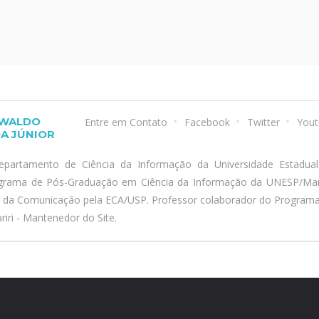
SWALDO
Entre em Contato
Facebook
Twitter
Yout
A JÚNIOR
epartamento de Ciência da Informação da Universidade Estadua
ograma de Pós-Graduação em Ciência da Informação da UNESP/Marí
a da Comunicação pela ECA/USP. Professor colaborador do Program
iri - Mantenedor do Site.