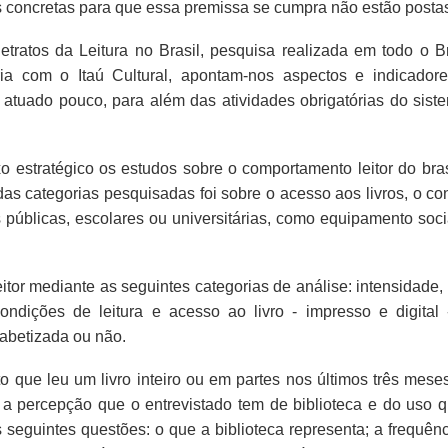
s concretas para que essa premissa se cumpra não estão posta
Retratos da Leitura no Brasil, pesquisa realizada em todo o Br
ria com o Itaú Cultural, apontam-nos aspectos e indicador
 atuado pouco, para além das atividades obrigatórias do sist
o estratégico os estudos sobre o comportamento leitor do brasi
das categorias pesquisadas foi sobre o acesso aos livros, o c
 públicas, escolares ou universitárias, como equipamento soci
tor mediante as seguintes categorias de análise: intensidade, 
ondições de leitura e acesso ao livro - impresso e digital 
fabetizada ou não.
o que leu um livro inteiro ou em partes nos últimos três mese
 percepção que o entrevistado tem de biblioteca e do uso q
seguintes questões: o que a biblioteca representa; a frequênc