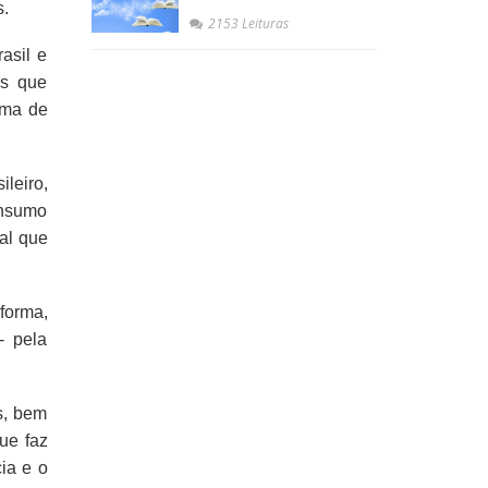
s.
2153 Leituras
asil e
es que
ema de
leiro,
onsumo
al que
forma,
- pela
s, bem
ue faz
ia e o