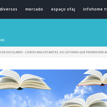
diversos
mercado
espaço ofaj
infohome t
ios
ECAS ESCOLARES - LIVROS NAS ESTANTES, OU LEITURAS QUE PROMOVEM 