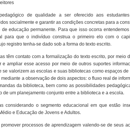
eitores
 pedagógico de qualidade a ser oferecido aos estudante
idos socialmente e garantir as condições concretas para a cons
o de educação permanente. Para que isso ocorra entendemos
l para que o indivíduo construa o primeiro elo com o capi
o registro tenha-se dado sob a forma do texto escrito.
as têm contato com a formalização do texto escrito, por meio d
ntir e ampliar esse acesso por meio de outros suportes informa
e se valorizem as escolas e suas bibliotecas como espaços de l
mediante a observação de dois aspectos: o fluxo real de infor
emandas da biblioteca, bem como as possibilidades pedagógic
o de um planejamento conjunto entre a biblioteca e a escola.
das considerando o segmento educacional em que estão inse
 Médio e Educação de Jovens e Adultos.
a promover processos de aprendizagem valendo-se de seus ac