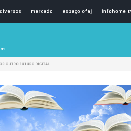
diversos
mercado
espaço ofaj
infohome t
ios
POR OUTRO FUTURO DIGITAL