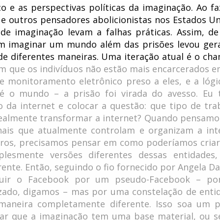
co e as perspectivas políticas da imaginação. Ao fa
e outros pensadores abolicionistas nos Estados Un
de imaginação levam a falhas práticas. Assim, d
 em imaginar um mundo além das prisões levou ger
de diferentes maneiras. Uma iteração atual é o ch
m que os indivíduos não estão mais encarcerados 
e monitoramento eletrônico preso a eles, e a lógi
 é o mundo – a prisão foi virada do avesso. Eu 
o da internet e colocar a questão: que tipo de tra
realmente transformar a internet? Quando pensamo
ais que atualmente controlam e organizam a int
tros, precisamos pensar em como poderíamos cria
lesmente versões diferentes dessas entidades
ente. Então, seguindo o fio fornecido por Angela Dav
tuir o Facebook por um pseudo-Facebook – p
izado, digamos – mas por uma constelação de enti
aneira completamente diferente. Isso soa um 
ar que a imaginação tem uma base material, ou se