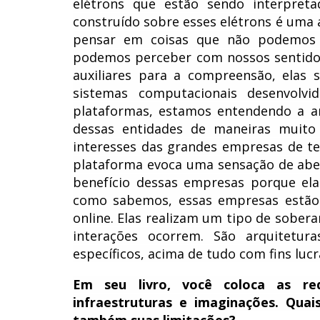
elétrons que estão sendo interpre
construído sobre esses elétrons é uma
pensar em coisas que não podemos 
podemos perceber com nossos sentidos
auxiliares para a compreensão, ela
sistemas computacionais desenvolv
plataformas, estamos entendendo a ar
dessas entidades de maneiras muito 
interesses das grandes empresas de t
plataforma evoca uma sensação de abe
benefício dessas empresas porque ela
como sabemos, essas empresas estão 
online. Elas realizam um tipo de sober
interações ocorrem. São arquitetur
específicos, acima de tudo com fins lucr
Em seu livro, você coloca as re
infraestruturas e imaginações. Quai
também suas limitações?