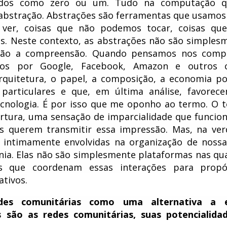
tados como zero ou um. Tudo na computação 
 abstração. Abstrações são ferramentas que usamos
ver, coisas que não podemos tocar, coisas qu
. Neste contexto, as abstrações não são simples
s são a compreensão. Quando pensamos nos comp
idos por Google, Facebook, Amazon e outros
quitetura, o papel, a composição, a economia pol
particulares e que, em última análise, favorec
ecnologia. É por isso que me oponho ao termo. O 
rtura, uma sensação de imparcialidade que funcio
s querem transmitir essa impressão. Mas, na ver
intimamente envolvidas na organização de nossa
ania. Elas não são simplesmente plataformas nas qua
as que coordenam essas interações para propó
ativos.
des comunitárias como uma alternativa a e
s são as redes comunitárias, suas potencialida