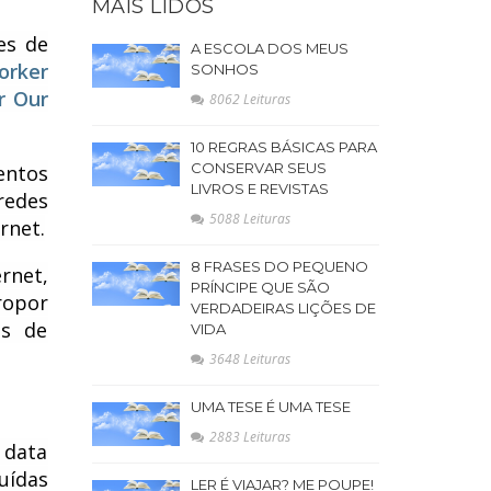
MAIS LIDOS
es de
A ESCOLA DOS MEUS
orker
SONHOS
r Our
8062 Leituras
10 REGRAS BÁSICAS PARA
CONSERVAR SEUS
entos
LIVROS E REVISTAS
redes
5088 Leituras
rnet.
8 FRASES DO PEQUENO
rnet,
PRÍNCIPE QUE SÃO
ropor
VERDADEIRAS LIÇÕES DE
es de
VIDA
3648 Leituras
UMA TESE É UMA TESE
2883 Leituras
 data
uídas
LER É VIAJAR? ME POUPE!