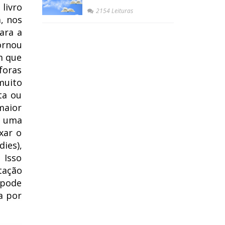
livro
2154 Leituras
, nos
ara a
ornou
m que
foras
muito
ta ou
maior
m uma
xar o
ies),
 Isso
tação
 pode
a por