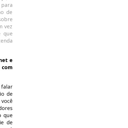
 para
ho de
sobre
m vez
e que
tenda
net e
r com
falar
io de
 você
dores
o que
ie de