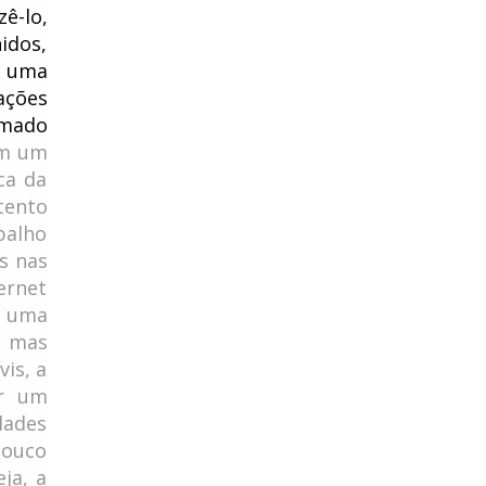
zê-lo,
idos,
e uma
ações
amado
em um
ca da
tento
balho
s nas
ernet
r uma
, mas
is, a
or um
dades
pouco
ja, a