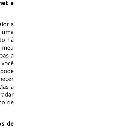
net e
ioria
m uma
ão há
, meu
oas a
 você
 pode
necer
Mas a
radar
to de
os de