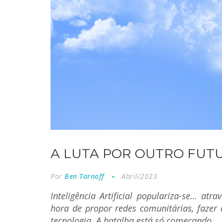
A LUTA POR OUTRO FUTU
Por
Ben Tarnoff
Abril/2023
Inteligência Artificial populariza-se… atr
hora de propor redes comunitárias, fazer
tecnologia. A batalha está só começando