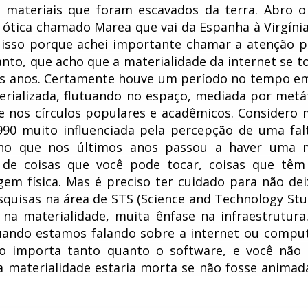
 materiais que foram escavados da terra. Abro o 
ótica chamado Marea que vai da Espanha à Virgínia
m isso porque achei importante chamar a atenção p
tanto, que acho que a materialidade da internet se t
os anos. Certamente houve um período no tempo e
erializada, flutuando no espaço, mediada por metá
 nos círculos populares e acadêmicos. Considero 
990 muito influenciada pela percepção de uma fal
cho que nos últimos anos passou a haver uma 
ta de coisas que você pode tocar, coisas que tê
gem física. Mas é preciso ter cuidado para não dei
quisas na área de STS (Science and Technology Stud
a materialidade, muita ênfase na infraestrutura.
quando estamos falando sobre a internet ou compu
o importa tanto quanto o software, e você não
a materialidade estaria morta se não fosse animad