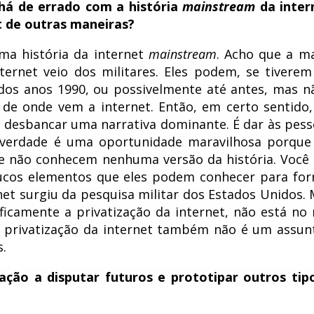
 há de errado com a história
mainstream
da inter
t de outras maneiras?
ma história da internet
mainstream
. Acho que a ma
ernet veio dos militares. Eles podem, se tivere
 dos anos 1990, ou possivelmente até antes, mas n
 de onde vem a internet. Então, em certo sentido
ou desbancar uma narrativa dominante. É dar às pess
a verdade é uma oportunidade maravilhosa porque
que não conhecem nenhuma versão da história. Você
ucos elementos que eles podem conhecer para for
t surgiu da pesquisa militar dos Estados Unidos. 
ificamente a privatização da internet, não está no 
da privatização da internet também não é um assun
s.
ação a disputar futuros e prototipar outros tip