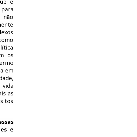
que é
 para
e não
mente
lexos
 como
ítica
em os
termo
na em
dade,
 vida
is as
sitos
ssas
des e