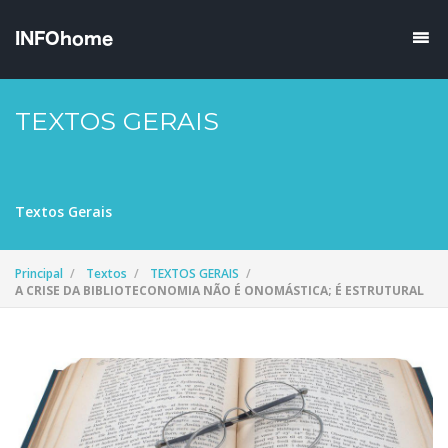
TEXTOS GERAIS
Textos Gerais
Principal
Textos
TEXTOS GERAIS
A CRISE DA BIBLIOTECONOMIA NÃO É ONOMÁSTICA; É ESTRUTURAL