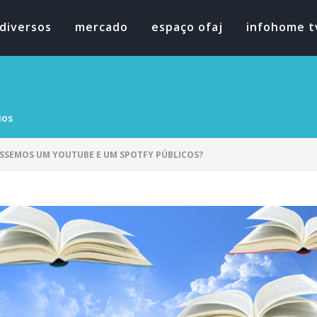
diversos
mercado
espaço ofaj
infohome t
ios
IÁSSEMOS UM YOUTUBE E UM SPOTFY PÚBLICOS?