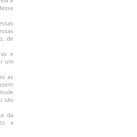
ela é
desse
essas
essas
o, de
ras e
ar um
as as
assem
itude
o são
ia da
to e