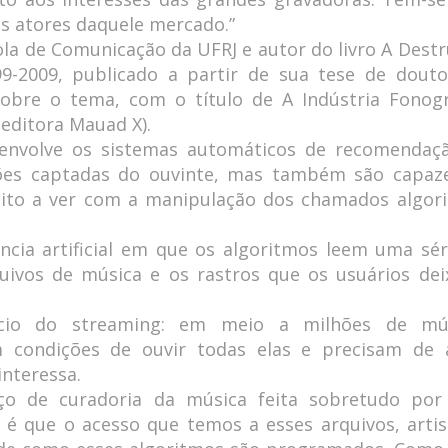
os atores daquele mercado.”
la de Comunicação da UFRJ e autor do livro A Destr
99-2009, publicado a partir de sua tese de douto
sobre o tema, com o título de A Indústria Fonogr
(editora Mauad X).
envolve os sistemas automáticos de recomendaç
ões captadas do ouvinte, mas também são capaz
muito a ver com a manipulação dos chamados algor
ncia artificial em que os algoritmos leem uma sér
ivos de música e os rastros que os usuários dei
cio do streaming: em meio a milhões de mú
êm condições de ouvir todas elas e precisam de 
nteressa.
iço de curadoria da música feita sobretudo po
ema é que o acesso que temos a esses arquivos, artis