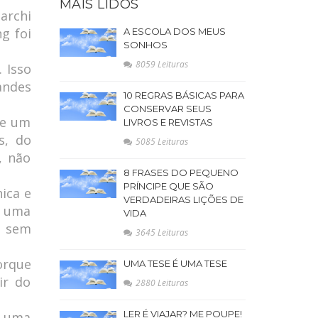
MAIS LIDOS
archi
g foi
A ESCOLA DOS MEUS
SONHOS
8059 Leituras
. Isso
andes
10 REGRAS BÁSICAS PARA
CONSERVAR SEUS
ve um
LIVROS E REVISTAS
s, do
5085 Leituras
, não
8 FRASES DO PEQUENO
PRÍNCIPE QUE SÃO
ica e
VERDADEIRAS LIÇÕES DE
r uma
VIDA
o sem
3645 Leituras
orque
UMA TESE É UMA TESE
ir do
2880 Leituras
LER É VIAJAR? ME POUPE!
e uma