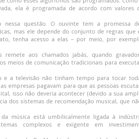
de como esses algoritmos são programados. Como 
ada, ela é programada de acordo com valores 
 nessa questão. O ouvinte tem a promessa d
icas, mas ele depende do conjunto de regras que 
ato, tenha acesso a elas – por meio, por exempl
as remete aos chamados jabás, quando gravado
os meios de comunicação tradicionais para execut
io e a televisão não tinham tempo para tocar tod
, as empresas pagavam para que as pessoas escut
al, isso não deveria acontecer (devido a sua ampl
ncia dos sistemas de recomendação musical, que nã
 da música está umbilicalmente ligada à indústr
istemas complexos e exigente em investimen