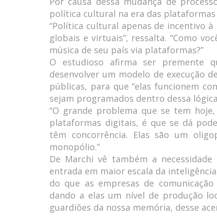
Por causa dessa mudança de processo
política cultural na era das plataformas 
“Política cultural apenas de incentivo
globais e virtuais”, ressalta. “Como v
música de seu país via plataformas?”
O estudioso afirma ser premente que
desenvolver um modelo de execução de 
públicas, para que “elas funcionem co
sejam programados dentro dessa lógica
“O grande problema que se tem hoje,
plataformas digitais, é que se dá pod
têm concorrência. Elas são um olig
monopólio.”
De Marchi vê também a necessidade u
entrada em maior escala da inteligênci
do que as empresas de comunicação 
dando a elas um nível de produção loca
guardiões da nossa memória, desse acer