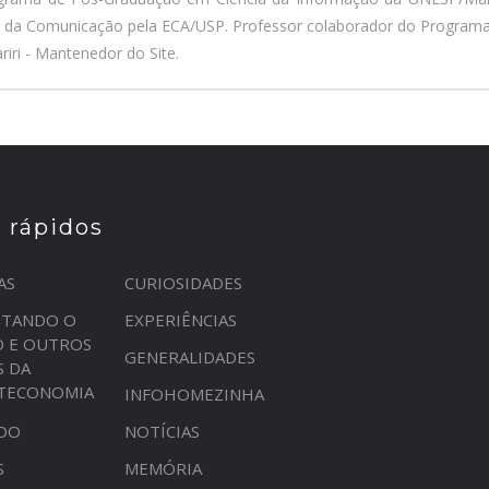
a da Comunicação pela ECA/USP. Professor colaborador do Program
iri - Mantenedor do Site.
s rápidos
AS
CURIOSIDADES
STANDO O
EXPERIÊNCIAS
O E OUTROS
GENERALIDADES
S DA
OTECONOMIA
INFOHOMEZINHA
DO
NOTÍCIAS
S
MEMÓRIA