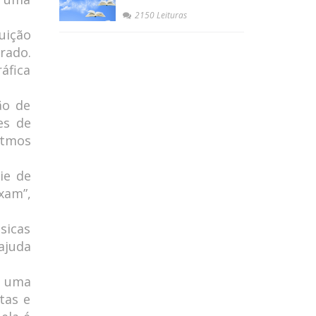
2150 Leituras
uição
rado.
áfica
ão de
es de
itmos
ie de
xam”,
sicas
ajuda
r uma
tas e