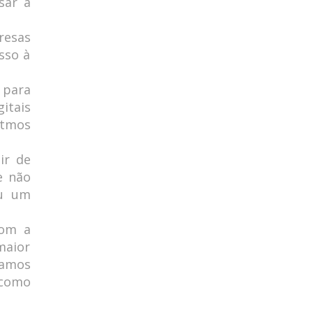
sar a
resas
sso à
 para
itais
itmos
ir de
e não
ou um
com a
maior
tamos
 como