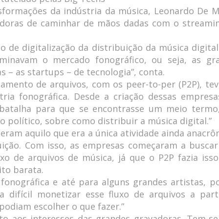
sformações da indústria da música, Leonardo De M
adoras de caminhar de mãos dadas com o streamin
 de digitalização da distribuição da música digital
minavam o mercado fonográfico, ou seja, as gr
– as startups – de tecnologia”, conta.
hamento de arquivos, com os peer-to-per (P2P), te
ria fonográfica. Desde a criação dessas empresa
 batalha para que se encontrasse um meio termo
político, sobre como distribuir a música digital.”
zeram aquilo que era a única atividade ainda anacrôn
ribuição. Com isso, as empresas começaram a busca
xo de arquivos de música, já que o P2P fazia iss
ito barata.
a fonográfica e até para alguns grandes artistas, p
a difícil monetizar esse fluxo de arquivos a part
odiam escolher o que fazer.”
nto aos interesses das grandes gravadoras. Tem-s