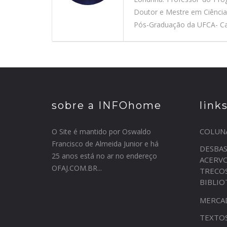
Doutor e Mestre em Ciênci
Pós-Graduação da UFCA- Car
sobre a INFOhome
link
COLUN
O Site é mantido por Oswaldo
Francisco de Almeida Junior e há
DESBA
25 anos está no ar no endereço
ACERV
OFAJ.COM.BR...
TRECO
BIBLI
MERCA
TEXTO