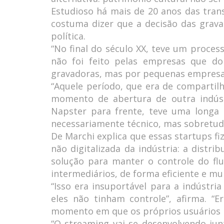
Estudioso há mais de 20 anos das tran
costuma dizer que a decisão das grav
política.
“No final do século XX, teve um processo
não foi feito pelas empresas que do
gravadoras, mas por pequenas empresas 
“Aquele período, que era de compartil
momento de abertura de outra indúst
Napster para frente, teve uma longa
necessariamente técnico, mas sobretudo 
De Marchi explica que essas startups fi
não digitalizada da indústria: a dist
solução para manter o controle do flu
intermediários, de forma eficiente e mu
“Isso era insuportável para a indústri
eles não tinham controle”, afirma. “Er
momento em que os próprios usuários p
“O streaming vai se desenvolvendo ju