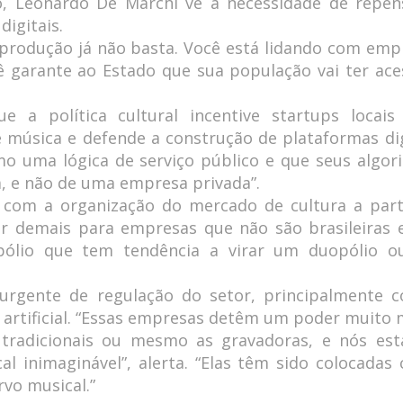
, Leonardo De Marchi vê a necessidade de repen
digitais.
 à produção já não basta. Você está lidando com emp
ocê garante ao Estado que sua população vai ter ace
 a política cultural incentive startups locais
música e defende a construção de plataformas dig
mo uma lógica de serviço público e que seus algor
, e não de uma empresa privada”.
 com a organização do mercado de cultura a part
er demais para empresas que não são brasileiras 
opólio que tem tendência a virar um duopólio 
rgente de regulação do setor, principalmente 
a artificial. “Essas empresas detêm um poder muito 
tradicionais ou mesmo as gravadoras, e nós es
l inimaginável”, alerta. “Elas têm sido colocadas
vo musical.”