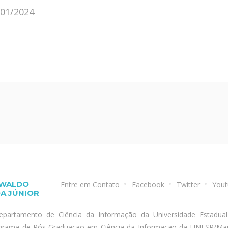
/01/2024
SWALDO
Entre em Contato
Facebook
Twitter
Yout
A JÚNIOR
epartamento de Ciência da Informação da Universidade Estadua
ograma de Pós-Graduação em Ciência da Informação da UNESP/Marí