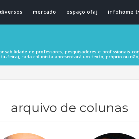
diversos
mercado
espaço ofaj
infohome t
onsabilidade de professores, pesquisadores e profissionais 
a-feira), cada colunista apresentará um texto, próprio ou não
arquivo de colunas