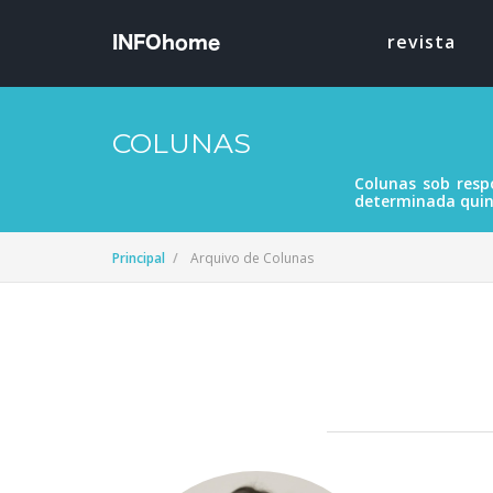
revista
COLUNAS
Colunas sob resp
determinada quint
Principal
Arquivo de Colunas