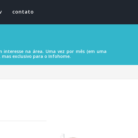
v
contato
com interesse na área. Uma vez por mês (em uma
, mas exclusivo para o Infohome.