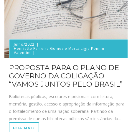
Julho/2022
Henriette Ferreira Gomes e Marta Ligia Pomim
Valentim
PROPOSTA PARA O PLANO DE
GOVERNO DA COLIGAÇÃO
“VAMOS JUNTOS PELO BRASIL”
Bibliotecas públicas, escolares e prisionais com leitura,
memória, gestão, acesso e apropriação da informação para
o fortalecimento de uma nação soberana. Partindo da
premissa de que as bibliotecas públicas são instâncias da...
LEIA MAIS