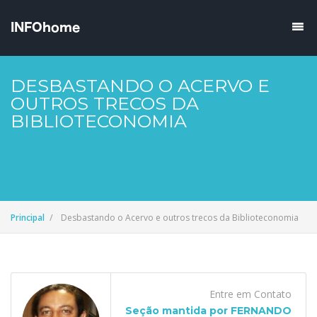
DESBASTANDO O ACERVO E
OUTROS TRECOS DA
BIBLIOTECONOMIA
Principal
Desbastando o Acervo e outros trecos da Biblioteconomia
Entre em Contato
Seção mantida por FERNANDO