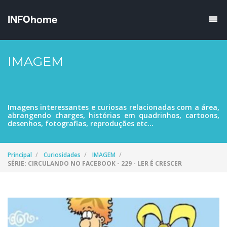
IMAGEM
Imagens interessantes e curiosas relacionadas com a área,
abrangendo charges, histórias em quadrinhos, cartoons,
desenhos, fotografias, reproduções etc...
Principal
Curiosidades
IMAGEM
SÉRIE: CIRCULANDO NO FACEBOOK - 229 - LER É CRESCER