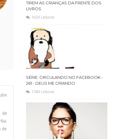
TIREM AS CRIANÇAS DA FRENTE DOS
LIVROS
1620 Leituras
S
SÉRIE: CIRCULANDO NO FACEBOOK -
261 - DEUS ME CRIANDO
1380 Leituras
ube
l de
lia.
a de