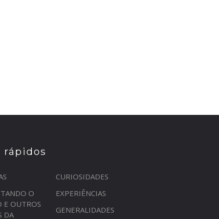
s rápidos
AS
CURIOSIDADES
STANDO O
EXPERIÊNCIAS
O E OUTROS
GENERALIDADES
S DA