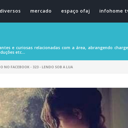
diversos
mercado
espaço ofaj
infohome t
antes e curiosas relacionadas com a área, abrangendo charges
duções etc...
DO NO FACEBOOK - 323 - LENDO SOB A LUA