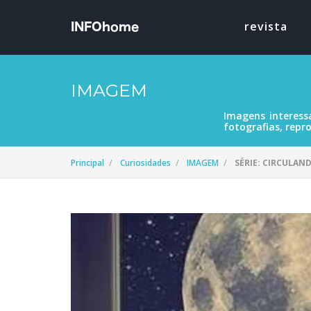
revista
IMAGEM
Imagens interess
fotografias, repro
Principal
Curiosidades
IMAGEM
SÉRIE: CIRCULAN