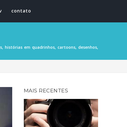
v
contato
, histórias em quadrinhos, cartoons, desenhos,
MAIS RECENTES