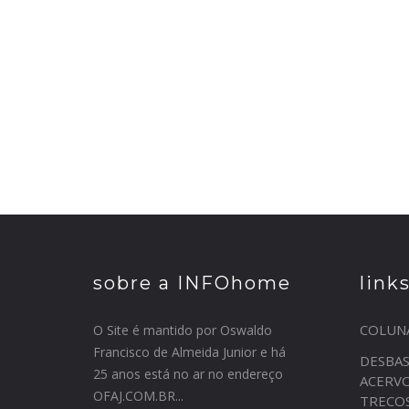
sobre a INFOhome
link
COLUN
O Site é mantido por Oswaldo
Francisco de Almeida Junior e há
DESBA
25 anos está no ar no endereço
ACERV
OFAJ.COM.BR...
TRECO