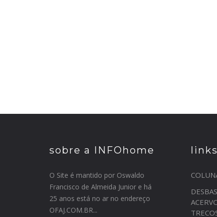
sobre a INFOhome
link
COLUN
O Site é mantido por Oswaldo
Francisco de Almeida Junior e há
DESBA
25 anos está no ar no endereço
ACERV
OFAJ.COM.BR...
TRECO