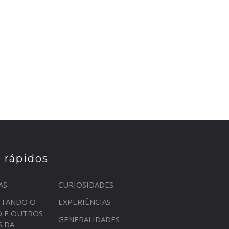
s rápidos
AS
CURIOSIDADES
STANDO O
EXPERIÊNCIAS
O E OUTROS
GENERALIDADES
S DA