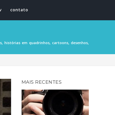
v
contato
, histórias em quadrinhos, cartoons, desenhos,
MAIS RECENTES