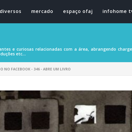
diversos
mercado
espaço ofaj
infohome t
antes e curiosas relacionadas com a área, abrangendo charges
duções etc...
O NO FACEBOOK - 346 - ABRE UM LIVRO