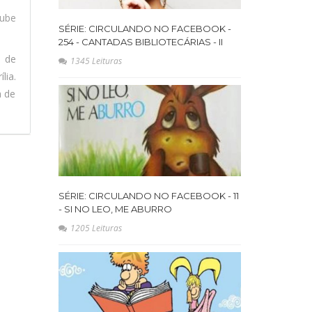
ube
SÉRIE: CIRCULANDO NO FACEBOOK -
254 - CANTADAS BIBLIOTECÁRIAS - II
l de
1345 Leituras
lia.
a de
SÉRIE: CIRCULANDO NO FACEBOOK - 11
- SI NO LEO, ME ABURRO
1205 Leituras