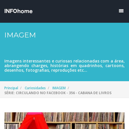
IMAGEM
Imagens interessantes e curiosas relacionadas com a área,
abrangendo charges, histórias em quadrinhos, cartoons,
desenhos, fotografias, reproduções etc...
Principal
Curiosidades
IMAGEM
SÉRIE: CIRCULANDO NO FACEBOOK - 356 - CABANA DE LIVROS