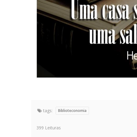
tags:
Biblioteconomia
399 Leituras