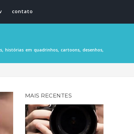
v
contato
, histórias em quadrinhos, cartoons, desenhos,
MAIS RECENTES