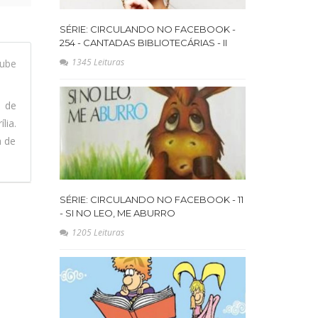
SÉRIE: CIRCULANDO NO FACEBOOK -
254 - CANTADAS BIBLIOTECÁRIAS - II
1345 Leituras
ube
l de
lia.
a de
SÉRIE: CIRCULANDO NO FACEBOOK - 11
- SI NO LEO, ME ABURRO
1205 Leituras