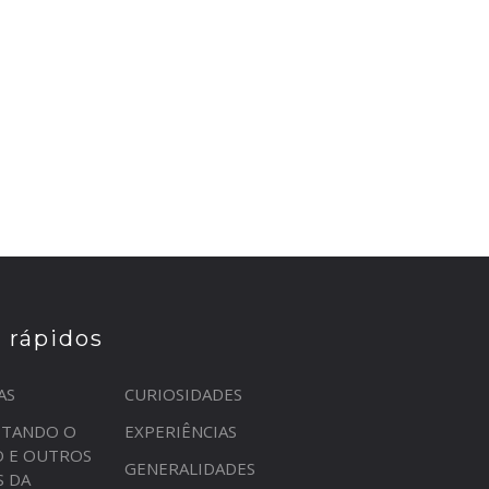
s rápidos
AS
CURIOSIDADES
STANDO O
EXPERIÊNCIAS
O E OUTROS
GENERALIDADES
S DA