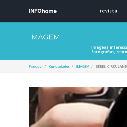
revista
IMAGEM
Imagens interess
fotografias, repro
Principal
Curiosidades
IMAGEM
SÉRIE: CIRCULAN