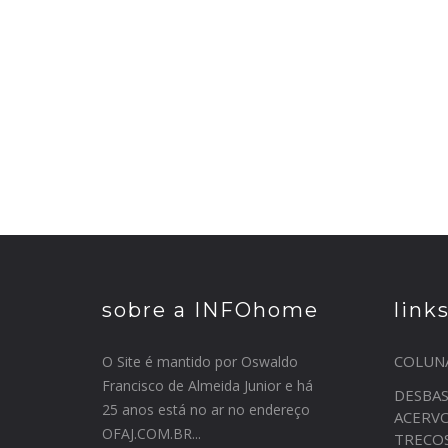
sobre a INFOhome
link
COLUN
O Site é mantido por Oswaldo
Francisco de Almeida Junior e há
DESBA
25 anos está no ar no endereço
ACERV
OFAJ.COM.BR...
TRECO