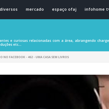
diversos
mercado
espaço ofaj
infohome t
antes e curiosas relacionadas com a área, abrangendo charges
duções etc...
DO NO FACEBOOK - 462 - UMA CASA SEM LIVROS