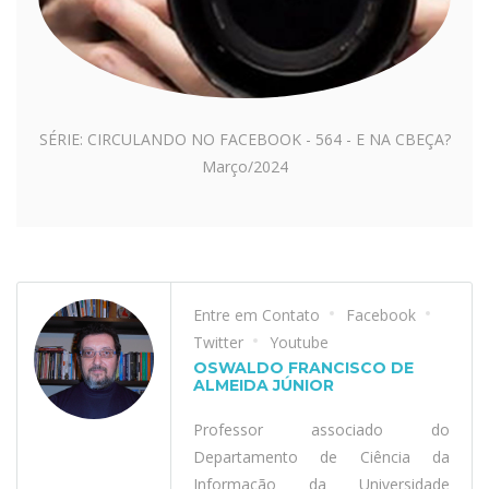
SÉRIE: CIRCULANDO NO FACEBOOK - 564 - E NA CBEÇA?
Março/2024
Entre em Contato
Facebook
Twitter
Youtube
OSWALDO FRANCISCO DE
ALMEIDA JÚNIOR
Professor associado do
Departamento de Ciência da
Informação da Universidade