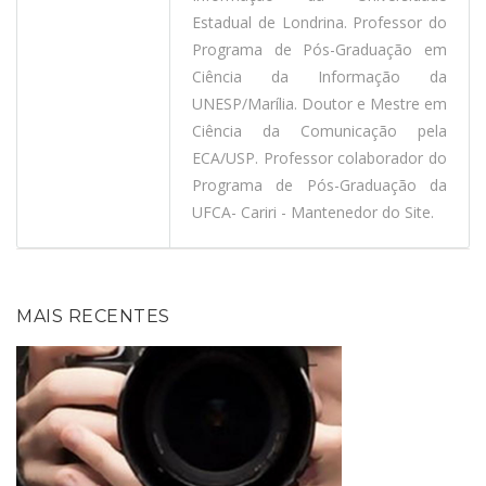
Estadual de Londrina. Professor do
Programa de Pós-Graduação em
Ciência da Informação da
UNESP/Marília. Doutor e Mestre em
Ciência da Comunicação pela
ECA/USP. Professor colaborador do
Programa de Pós-Graduação da
UFCA- Cariri - Mantenedor do Site.
MAIS RECENTES