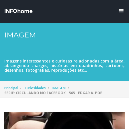
IMAGEM
Imagens interessantes e curiosas relacionadas com a área,
abrangendo charges, histórias em quadrinhos, cartoons,
desenhos, fotografias, reproduções etc...
Principal
Curiosidades
IMAGEM
SÉRIE: CIRCULANDO NO FACEBOOK - 565 - EDGAR A. POE