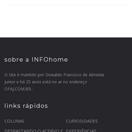
sobre a INFOhome
O Site é mantido por Oswaldo Francisco de Almeida
Junior e há 25 anos está no ar no endereço
OFAJ.COM.BR...
links rápidos
COLUNAS
CURIOSIDADES
DESBASTANDO O ACERVO E
EXPERIÊNCIAS