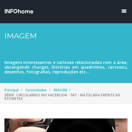
IMAGEM
Imagens interessantes e curiosas relacionadas com a área,
abrangendo charges, histórias em quadrinhos, cartoons,
desenhos, fotografias, reproduções etc...
Principal
Curiosidades
IMAGEM
SÉRIE: CIRCULANDO NO FACEBOOK - 567 - NA ESCADA FRENTE AS
ESTANTES