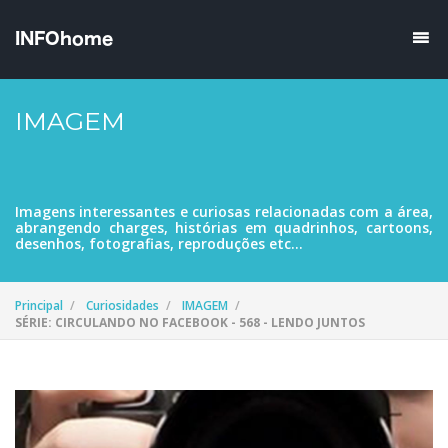
IMAGEM
Imagens interessantes e curiosas relacionadas com a área,
abrangendo charges, histórias em quadrinhos, cartoons,
desenhos, fotografias, reproduções etc...
Principal
Curiosidades
IMAGEM
SÉRIE: CIRCULANDO NO FACEBOOK - 568 - LENDO JUNTOS