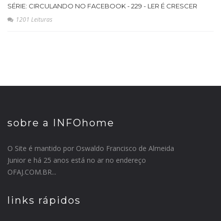
SÉRIE: CIRCULANDO NO FACEBOOK - 229 - LER É CRESCER
1201 Leituras
sobre a INFOhome
O Site é mantido por Oswaldo Francisco de Almeida
Junior e há 25 anos está no ar no endereço
OFAJ.COM.BR...
links rápidos