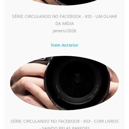
SÉRIE: CIRCULANDO NO FACEBOOK - 655 - UM OLHAR
DA MÍDIA
Janeiro/2026
Ítem Anterior
SÉRIE: CIRCULANDO NO FACEBOOK - 653 - COM LIVROS
- SAINDO PELAS PAREDES