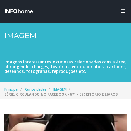
IMAGEM
Imagens interessantes e curiosas relacionadas com a área,
abrangendo charges, histórias em quadrinhos, cartoons,
desenhos, fotografias, reproduções etc...
Principal
Curiosidades
IMAGEM
SÉRIE: CIRCULANDO NO FACEBOOK - 671 - ESCRITÓRIO E LIVROS