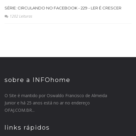
SÉRIE: CIRCULANDO NO FACEBOOK - 229 - LER É CRESCER
1202 Leituras
sobre a INFOhome
O Site é mantido por Oswaldo Francisco de Almeida
Junior e há 25 anos está no ar no endereço
OFAJ.COM.BR...
links rápidos